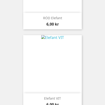
RÖD Elefant
Pris
6,00 kr
Elefant VIT
Pris
6,00 kr