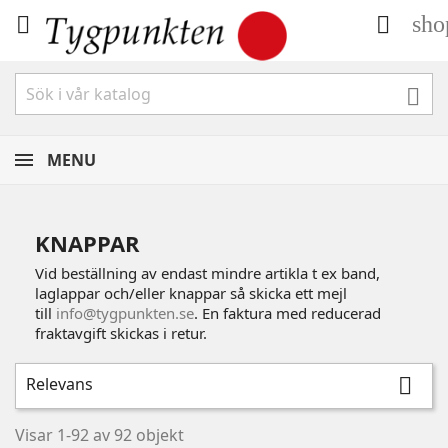
sho



MENU
KNAPPAR
Vid beställning av endast mindre artikla t ex band,
laglappar och/eller knappar så skicka ett mejl
till
info@tygpunkten.se
. En faktura med reducerad
fraktavgift skickas i retur.
Relevans

Visar 1-92 av 92 objekt