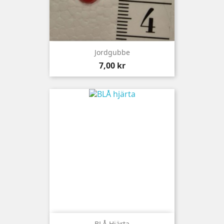
Jordgubbe
Pris
7,00 kr
BLÅ Hjärta