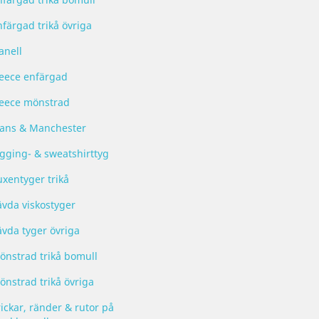
nfärgad trikå övriga
anell
leece enfärgad
leece mönstrad
eans & Manchester
ogging- & sweatshirttyg
uxentyger trikå
ävda viskostyger
ävda tyger övriga
önstrad trikå bomull
önstrad trikå övriga
ickar, ränder & rutor på