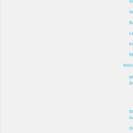
v
V
B
L
K
R
Möns
M
å
M
ö
O