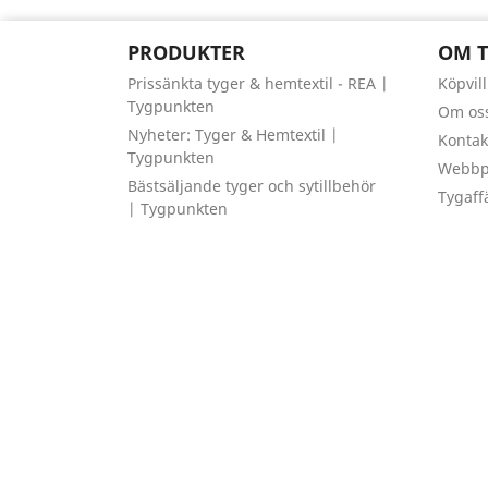
PRODUKTER
OM 
Prissänkta tyger & hemtextil - REA |
Köpvil
Tygpunkten
Om os
Nyheter: Tyger & Hemtextil |
Kontak
Tygpunkten
Webbpl
Bästsäljande tyger och sytillbehör
Tygaff
| Tygpunkten