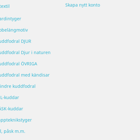
Skapa nytt konto
extil
ardintyger
obelängmotiv
uddfodral DJUR
uddfodral Djur i naturen
uddfodral ÖVRIGA
uddfodral med kändisar
indre kuddfodral
UL-kuddar
ÅSK-kuddar
appteknikstyger
l, påsk m.m.