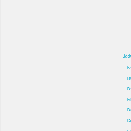
Kläd
N
B
B
M
Ba
D
E