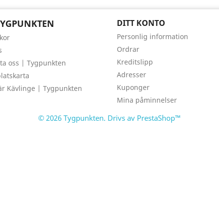
TYGPUNKTEN
DITT KONTO
Personlig information
lkor
Ordrar
s
Kreditslipp
ta oss | Tygpunkten
Adresser
atskarta
Kuponger
är Kävlinge | Tygpunkten
Mina påminnelser
© 2026 Tygpunkten. Drivs av PrestaShop™