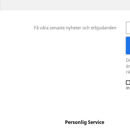
Få våra senaste nyheter och erbjudanden
D
än
rä
in
Personlig Service