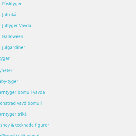
Påsktyger
Jultrikå
Jultyger Vävda
Halloween
Julgardiner
tyger
yheter
aby-tyger
arntyger bomull vävda
önstrad vävd bomull
rntyger trikå
isney & tecknade figurer
nfärgad trikå bomull