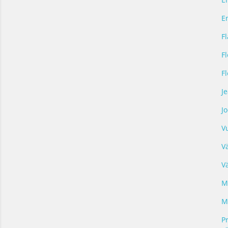
E
Fl
F
F
J
J
V
V
V
M
M
Pr