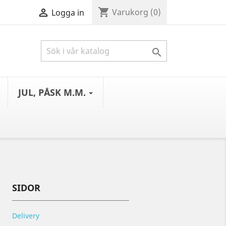
shopping_cart

Varukorg
(0)
Logga in

JUL, PÅSK M.M.
SIDOR
Delivery