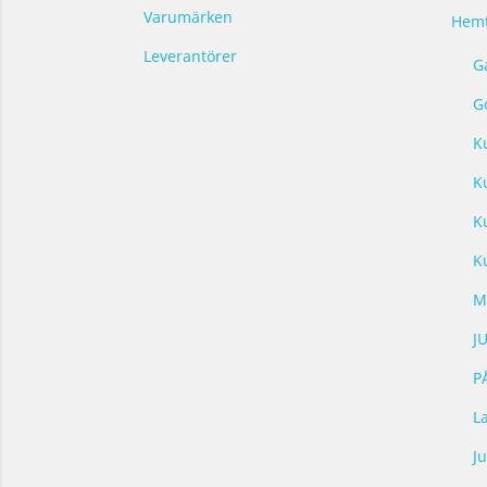
Varumärken
Hemt
Leverantörer
G
G
K
K
K
K
M
J
P
L
Ju