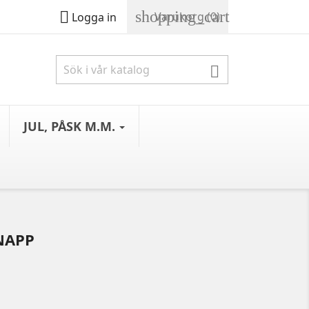
shopping_cart

Varukorg
(0)
Logga in

JUL, PÅSK M.M.
NAPP