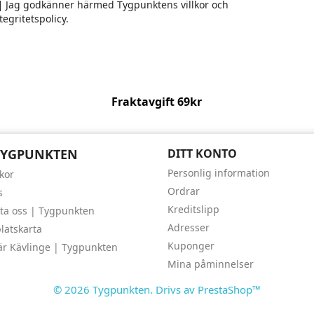
Jag godkänner härmed Tygpunktens villkor och
tegritetspolicy.
Fraktavgift 69kr
TYGPUNKTEN
DITT KONTO
Personlig information
lkor
Ordrar
s
Kreditslipp
ta oss | Tygpunkten
Adresser
atskarta
Kuponger
är Kävlinge | Tygpunkten
Mina påminnelser
© 2026 Tygpunkten. Drivs av PrestaShop™