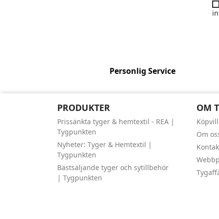
in
Personlig Service
PRODUKTER
OM 
Prissänkta tyger & hemtextil - REA |
Köpvil
Tygpunkten
Om os
Nyheter: Tyger & Hemtextil |
Kontak
Tygpunkten
Webbpl
Bästsäljande tyger och sytillbehör
Tygaff
| Tygpunkten