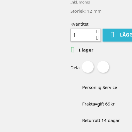
Inkl. moms
Storlek: 12 mm
Kvantitet

LÄGG

I lager
Dela
Personlig Service
Fraktavgift 69kr
Returrätt 14 dagar