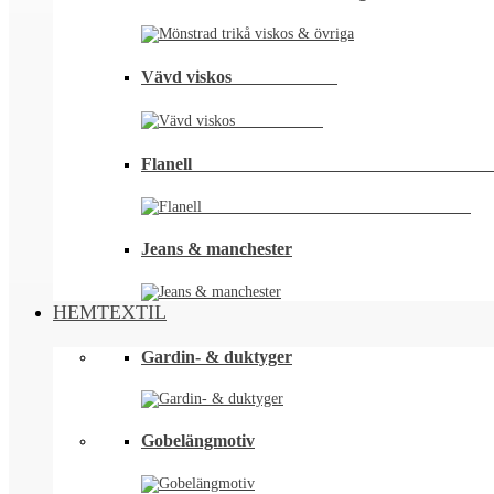
Vävd viskos⠀⠀⠀⠀⠀⠀⠀⠀
Flanell ⠀⠀⠀⠀⠀⠀⠀⠀⠀⠀⠀⠀⠀⠀⠀⠀⠀⠀⠀⠀⠀⠀
Jeans & manchester
HEMTEXTIL
Gardin- & duktyger
Gobelängmotiv