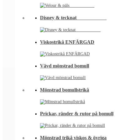
Disney & tecknat⠀⠀⠀⠀⠀⠀⠀⠀
Viskostrikå ENFÄRGAD
Vävd mönstrad bomull
Mönstrad bomullstrikå
Prickar, ränder & rutor på bomull
Mönstrad trikå viskos & övriga