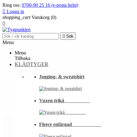
Ring oss:
0700-90 25 16 (e-posta helst)

Logga in
shopping_cart
Varukorg
(0)


Sök
Menu
Menu
Tillbaka
KLÄDTYGER
Jogging- & sweatshirt
Vuxen-trikå⠀⠀⠀⠀⠀⠀⠀
Fleece enfärgad⠀⠀⠀⠀⠀⠀⠀⠀