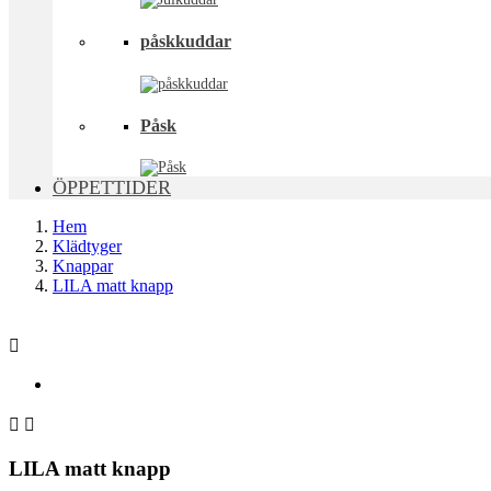
påskkuddar
Påsk
ÖPPETTIDER
Hem
Klädtyger
Knappar
LILA matt knapp



LILA matt knapp