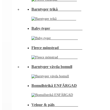
Barntyger trikå⠀⠀⠀⠀⠀⠀⠀⠀
Baby-tyger⠀⠀⠀⠀⠀⠀⠀⠀⠀⠀⠀
Fleece mönstrad⠀⠀⠀⠀⠀⠀⠀⠀
Barntyger vävda bomull
Bomullstrikå ENFÄRGAD
Velour & päls⠀⠀⠀⠀⠀⠀⠀⠀