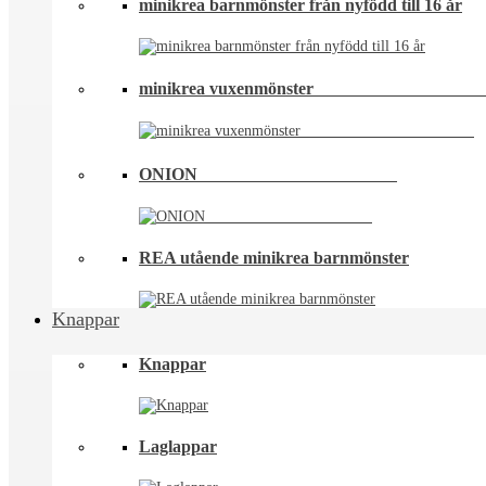
minikrea barnmönster från nyfödd till 16 år
minikrea vuxenmönster⠀⠀⠀⠀⠀⠀⠀⠀⠀⠀⠀⠀
ONION ⠀⠀⠀⠀⠀⠀⠀⠀⠀⠀⠀⠀⠀⠀⠀
REA utående minikrea barnmönster
Knappar
Knappar
Laglappar