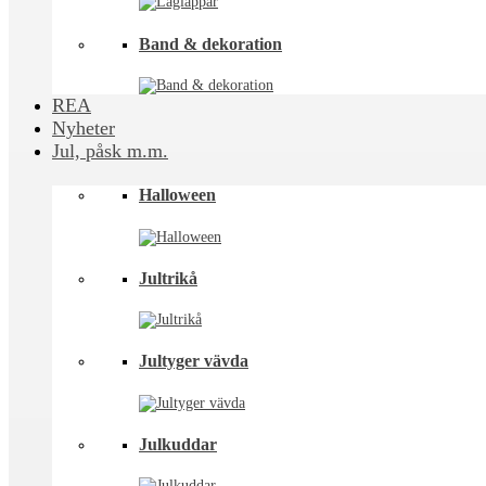
Band & dekoration
REA
Nyheter
Jul, påsk m.m.
Halloween
Jultrikå
Jultyger vävda
Julkuddar