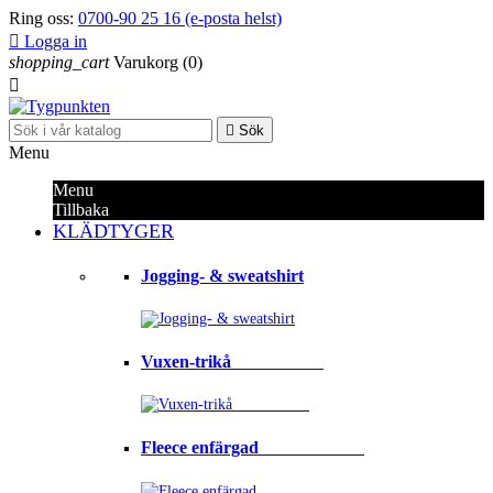
Ring oss:
0700-90 25 16 (e-posta helst)

Logga in
shopping_cart
Varukorg
(0)


Sök
Menu
Menu
Tillbaka
KLÄDTYGER
Jogging- & sweatshirt
Vuxen-trikå⠀⠀⠀⠀⠀⠀⠀
Fleece enfärgad⠀⠀⠀⠀⠀⠀⠀⠀