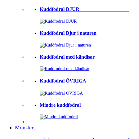
Kuddfodral DJUR ⠀⠀⠀⠀⠀⠀⠀⠀⠀⠀⠀⠀⠀
Kuddfodral Djur i naturen
Kuddfodral med kändisar
Kuddfodral ÖVRIGA ⠀⠀⠀
Mindre kuddfodral
Mönster