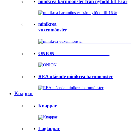
minikrea barnmönster från nyfödd till 16 år
minikrea
vuxenmönster⠀⠀⠀⠀⠀⠀⠀⠀⠀⠀⠀⠀⠀⠀⠀⠀
ONION ⠀⠀⠀⠀⠀⠀⠀⠀⠀⠀⠀⠀⠀⠀⠀
REA utående minikrea barnmönster
Knappar
Knappar
Laglappar