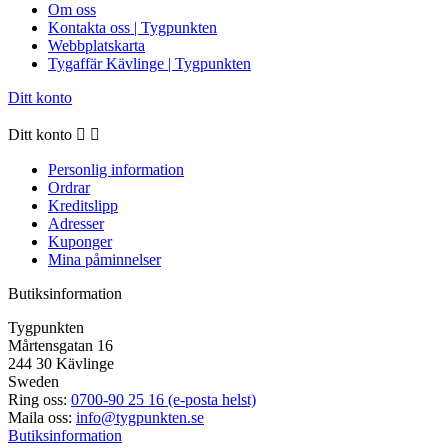
Om oss
Kontakta oss | Tygpunkten
Webbplatskarta
Tygaffär Kävlinge | Tygpunkten
Ditt konto
Ditt konto


Personlig information
Ordrar
Kreditslipp
Adresser
Kuponger
Mina påminnelser
Butiksinformation
Tygpunkten
Mårtensgatan 16
244 30 Kävlinge
Sweden
Ring oss:
0700-90 25 16 (e-posta helst)
Maila oss:
info@tygpunkten.se
Butiksinformation