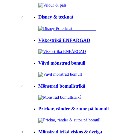
Disney & tecknat⠀⠀⠀⠀⠀⠀⠀⠀
Viskostrikå ENFÄRGAD
Vävd mönstrad bomull
Mönstrad bomullstrikå
Prickar, ränder & rutor på bomull
Mönstrad trikå viskos & övriga