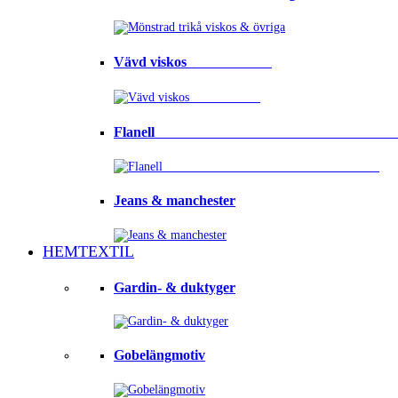
Vävd viskos⠀⠀⠀⠀⠀⠀⠀⠀
Flanell ⠀⠀⠀⠀⠀⠀⠀⠀⠀⠀⠀⠀⠀⠀⠀⠀⠀⠀⠀⠀⠀⠀
Jeans & manchester
HEMTEXTIL
Gardin- & duktyger
Gobelängmotiv