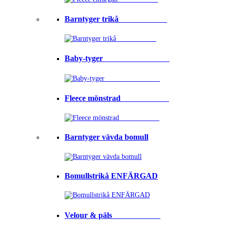
Barntyger trikå⠀⠀⠀⠀⠀⠀⠀⠀
Baby-tyger⠀⠀⠀⠀⠀⠀⠀⠀⠀⠀⠀
Fleece mönstrad⠀⠀⠀⠀⠀⠀⠀⠀
Barntyger vävda bomull
Bomullstrikå ENFÄRGAD
Velour & päls⠀⠀⠀⠀⠀⠀⠀⠀