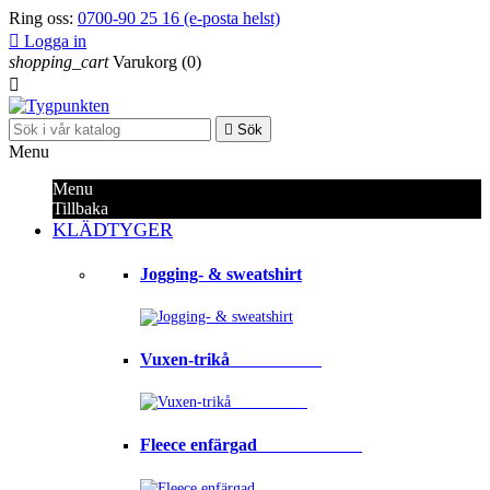
Ring oss:
0700-90 25 16 (e-posta helst)

Logga in
shopping_cart
Varukorg
(0)


Sök
Menu
Menu
Tillbaka
KLÄDTYGER
Jogging- & sweatshirt
Vuxen-trikå⠀⠀⠀⠀⠀⠀⠀
Fleece enfärgad⠀⠀⠀⠀⠀⠀⠀⠀