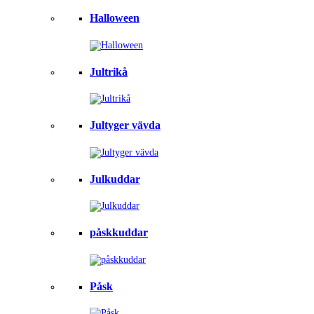
Halloween
Jultrikå
Jultyger vävda
Julkuddar
påskkuddar
Påsk