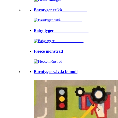
Barntyger trikå⠀⠀⠀⠀⠀⠀⠀⠀
Baby-tyger⠀⠀⠀⠀⠀⠀⠀⠀⠀⠀⠀
Fleece mönstrad⠀⠀⠀⠀⠀⠀⠀⠀
Barntyger vävda bomull