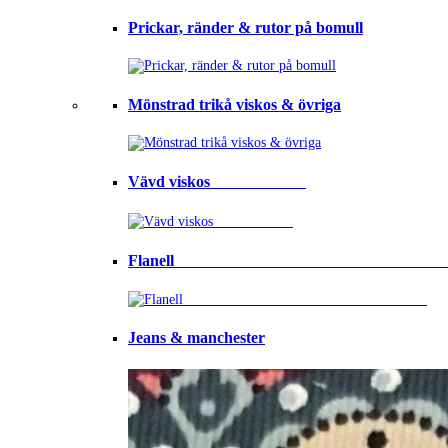
Prickar, ränder & rutor på bomull
Mönstrad trikå viskos & övriga
Vävd viskos⠀⠀⠀⠀⠀⠀⠀⠀
Flanell ⠀⠀⠀⠀⠀⠀⠀⠀⠀⠀⠀⠀⠀⠀⠀⠀⠀⠀⠀⠀⠀⠀
Jeans & manchester