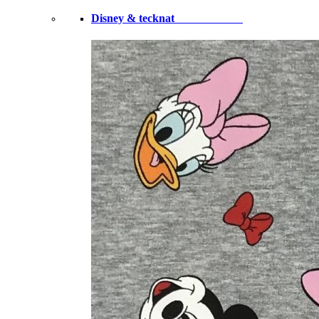
Disney & tecknat⠀⠀⠀⠀⠀⠀⠀⠀