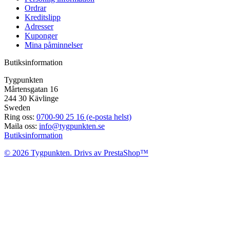
Ordrar
Kreditslipp
Adresser
Kuponger
Mina påminnelser
Butiksinformation
Tygpunkten
Mårtensgatan 16
244 30 Kävlinge
Sweden
Ring oss:
0700-90 25 16 (e-posta helst)
Maila oss:
info@tygpunkten.se
Butiksinformation
© 2026 Tygpunkten. Drivs av PrestaShop™