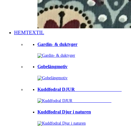
HEMTEXTIL
Gardin- & duktyger
Gobelängmotiv
Kuddfodral DJUR ⠀⠀⠀⠀⠀⠀⠀⠀⠀⠀⠀⠀⠀
Kuddfodral Djur i naturen