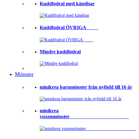
Kuddfodral med kändisar
Kuddfodral ÖVRIGA ⠀⠀⠀
Mindre kuddfodral
Mönster
minikrea barnmönster från nyfödd till 16 år
minikrea
vuxenmönster⠀⠀⠀⠀⠀⠀⠀⠀⠀⠀⠀⠀⠀⠀⠀⠀