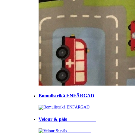
Bomullstrikå ENFÄRGAD
Velour & päls⠀⠀⠀⠀⠀⠀⠀⠀