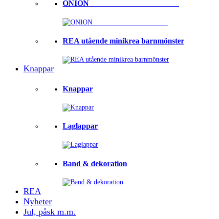
ONION ⠀⠀⠀⠀⠀⠀⠀⠀⠀⠀⠀⠀⠀⠀⠀
REA utående minikrea barnmönster
Knappar
Knappar
Laglappar
Band & dekoration
REA
Nyheter
Jul, påsk m.m.