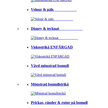
Velour & päls⠀⠀⠀⠀⠀⠀⠀⠀
Disney & tecknat⠀⠀⠀⠀⠀⠀⠀⠀
Viskostrikå ENFÄRGAD
Vävd mönstrad bomull
Mönstrad bomullstrikå
Prickar, ränder & rutor på bomull