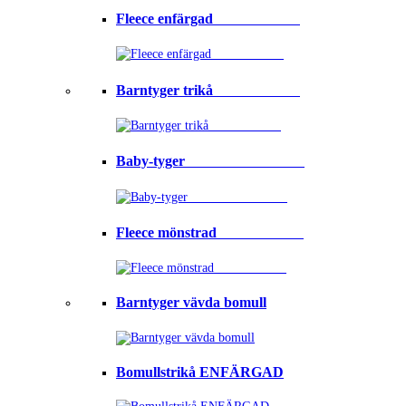
Fleece enfärgad⠀⠀⠀⠀⠀⠀⠀⠀
Barntyger trikå⠀⠀⠀⠀⠀⠀⠀⠀
Baby-tyger⠀⠀⠀⠀⠀⠀⠀⠀⠀⠀⠀
Fleece mönstrad⠀⠀⠀⠀⠀⠀⠀⠀
Barntyger vävda bomull
Bomullstrikå ENFÄRGAD