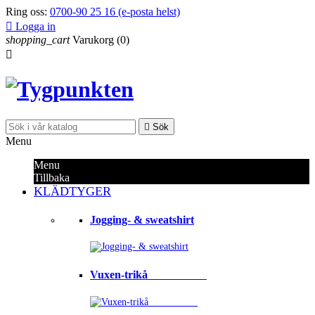
Ring oss:
0700-90 25 16 (e-posta helst)

Logga in
shopping_cart
Varukorg
(0)


Sök
Menu
Menu
Tillbaka
KLÄDTYGER
Jogging- & sweatshirt
Vuxen-trikå⠀⠀⠀⠀⠀⠀⠀