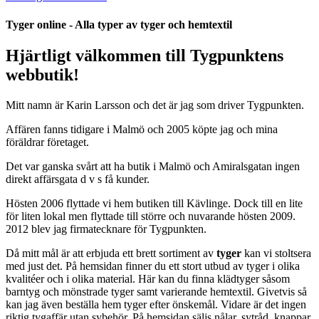
Tyger online - Alla typer av tyger och hemtextil
Hjärtligt välkommen till Tygpunktens
webbutik!
Mitt ​namn är Karin Larsson och det är jag som driver Tygpunkten.
Affären fanns tidigare i Malmö och 2005 köpte jag och mina
föräldrar företaget.
Det var ganska svårt att ha butik i Malmö och Amiralsgatan ingen
direkt affärsgata d v s få kunder.​
​​Hösten 2006 flyttade vi hem butiken till Kävlinge. Dock till en lite
för liten lokal men flyttade till större och nuvarande hösten 2009.
2012 blev jag firmatecknare för Tygpunkten.
​Då mitt mål är att erbjuda ett brett sortiment av
tyger
kan vi stoltsera
med just det. På hemsidan finner du ett stort utbud av tyger i olika
kvalitéer och i olika material. Här kan du finna klädtyger såsom
barntyg och mönstrade tyger samt varierande hemtextil. Givetvis så
kan jag även beställa hem tyger efter önskemål. Vidare är det ingen
riktig tygaffär utan sybehör. På hemsidan säljs nålar, sytråd, knappar,