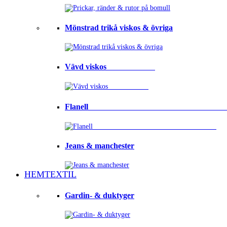
Mönstrad trikå viskos & övriga
Vävd viskos⠀⠀⠀⠀⠀⠀⠀⠀
Flanell ⠀⠀⠀⠀⠀⠀⠀⠀⠀⠀⠀⠀⠀⠀⠀⠀⠀⠀⠀⠀⠀⠀
Jeans & manchester
HEMTEXTIL
Gardin- & duktyger