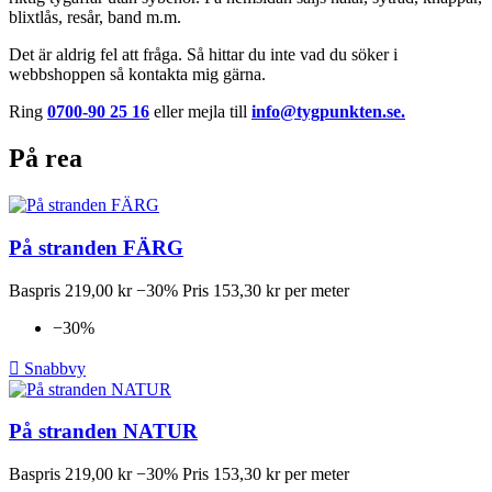
blixtlås, resår, band m.m.
​Det är aldrig fel att fråga. Så hittar du inte vad du söker i
webbshoppen så kontakta mig gärna.
Ring
0700-90 25 16
eller mejla till
info@tygpunkten.se.
På rea
På stranden FÄRG
Baspris
219,00 kr
−30%
Pris
153,30 kr per meter
−30%

Snabbvy
På stranden NATUR
Baspris
219,00 kr
−30%
Pris
153,30 kr per meter