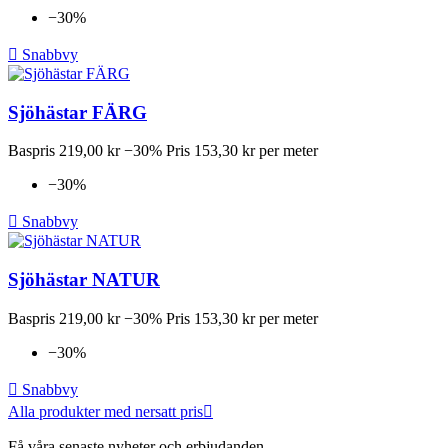
−30%

Snabbvy
Sjöhästar FÄRG
Baspris
219,00 kr
−30%
Pris
153,30 kr per meter
−30%

Snabbvy
Sjöhästar NATUR
Baspris
219,00 kr
−30%
Pris
153,30 kr per meter
−30%

Snabbvy
Alla produkter med nersatt pris

Få våra senaste nyheter och erbjudanden