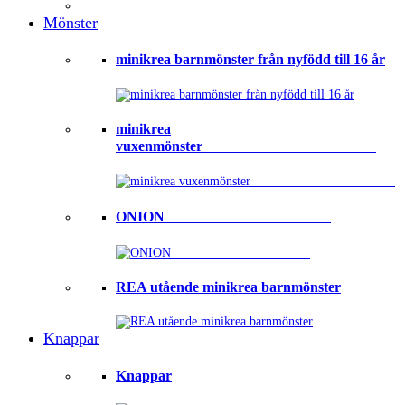
Mönster
minikrea barnmönster från nyfödd till 16 år
minikrea
vuxenmönster⠀⠀⠀⠀⠀⠀⠀⠀⠀⠀⠀⠀⠀⠀⠀⠀
ONION ⠀⠀⠀⠀⠀⠀⠀⠀⠀⠀⠀⠀⠀⠀⠀
REA utående minikrea barnmönster
Knappar
Knappar