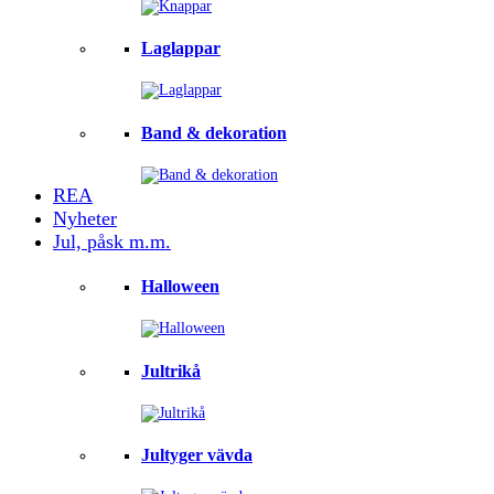
Laglappar
Band & dekoration
REA
Nyheter
Jul, påsk m.m.
Halloween
Jultrikå
Jultyger vävda