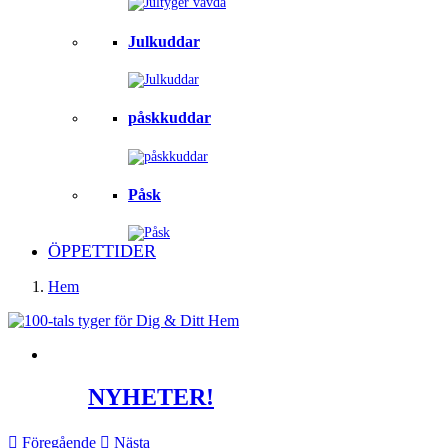
Julkuddar
påskkuddar
Påsk
ÖPPETTIDER
Hem
NYHETER!

Föregående

Nästa