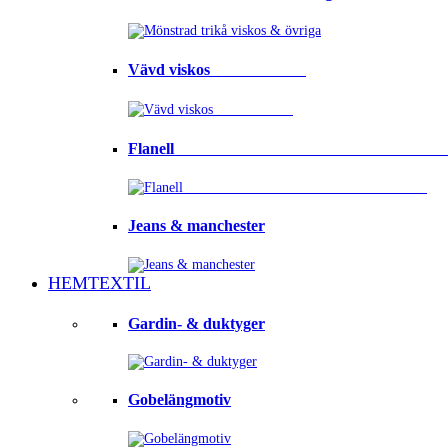
Vävd viskos⠀⠀⠀⠀⠀⠀⠀⠀
Flanell ⠀⠀⠀⠀⠀⠀⠀⠀⠀⠀⠀⠀⠀⠀⠀⠀⠀⠀⠀⠀⠀⠀
Jeans & manchester
HEMTEXTIL
Gardin- & duktyger
Gobelängmotiv