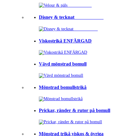
Disney & tecknat⠀⠀⠀⠀⠀⠀⠀⠀
Viskostrikå ENFÄRGAD
Vävd mönstrad bomull
Mönstrad bomullstrikå
Prickar, ränder & rutor på bomull
Mönstrad trikå viskos & övriga