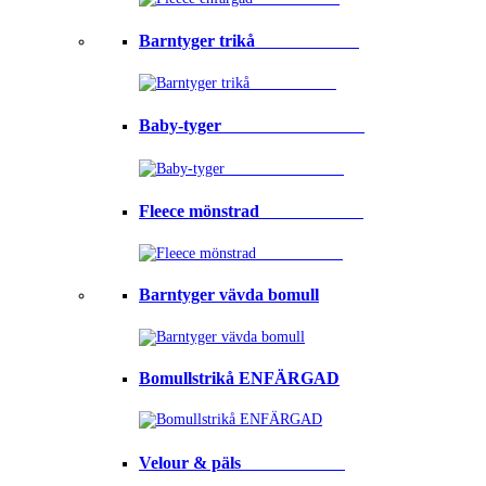
Barntyger trikå⠀⠀⠀⠀⠀⠀⠀⠀
Baby-tyger⠀⠀⠀⠀⠀⠀⠀⠀⠀⠀⠀
Fleece mönstrad⠀⠀⠀⠀⠀⠀⠀⠀
Barntyger vävda bomull
Bomullstrikå ENFÄRGAD
Velour & päls⠀⠀⠀⠀⠀⠀⠀⠀