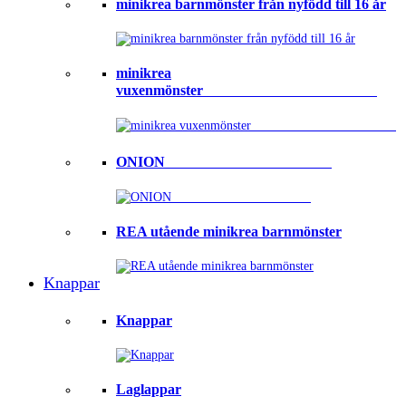
minikrea barnmönster från nyfödd till 16 år
minikrea
vuxenmönster⠀⠀⠀⠀⠀⠀⠀⠀⠀⠀⠀⠀⠀⠀⠀⠀
ONION ⠀⠀⠀⠀⠀⠀⠀⠀⠀⠀⠀⠀⠀⠀⠀
REA utående minikrea barnmönster
Knappar
Knappar
Laglappar