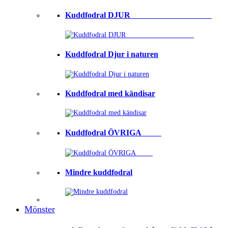
Kuddfodral DJUR ⠀⠀⠀⠀⠀⠀⠀⠀⠀⠀⠀⠀⠀
Kuddfodral Djur i naturen
Kuddfodral med kändisar
Kuddfodral ÖVRIGA ⠀⠀⠀
Mindre kuddfodral
Mönster