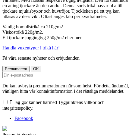
varianter. Med flossad respektive öglig avigsida. Den förstnämnda
en aning tjockare än den andra. Denna sorts trikå passar bl a till
tjockare mjukisbyxor och huvtröjor. Tjockleken på ett tyg kan
utläsas av dess vikt. Oftast anges kilo per kvadratmeter:
Vanlig bomullstrikå ca 210g/m2.
Viskostrikå 220g/m2.
Ett tjockare joggingtyg 250g/m2 eller mer.
Handla vuxentyger i trikå här!
Få våra senaste nyheter och erbjudanden
Du kan avbryta prenumerationen när som helst. För detta ändamål,
vänligen hitta vår kontaktinformation i det rättsliga meddelandet.

Jag godkänner härmed Tygpunktens villkor och
integritetspolicy.
Facebook
Personlig Service