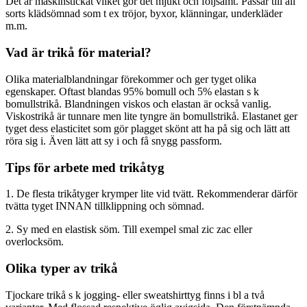
Det är maskinstickat vilket gör det mjukt och följsamt. Passar till all
sorts klädsömnad som t ex tröjor, byxor, klänningar, underkläder
m.m.
Vad är trikå för material?
Olika materialblandningar förekommer och ger tyget olika
egenskaper. Oftast blandas 95% bomull och 5% elastan s k
bomullstrikå. Blandningen viskos och elastan är också vanlig.
Viskostrikå är tunnare men lite tyngre än bomullstrikå. Elastanet ger
tyget dess elasticitet som gör plagget skönt att ha på sig och lätt att
röra sig i. Även lätt att sy i och få snygg passform.
Tips för arbete med trikåtyg
1. De flesta trikåtyger krymper lite vid tvätt. Rekommenderar därför
tvätta tyget INNAN tillklippning och sömnad.
2. Sy med en elastisk söm. Till exempel smal zic zac eller
overlocksöm.
Olika typer av trikå
Tjockare trikå s k jogging- eller sweatshirttyg finns i bl a två