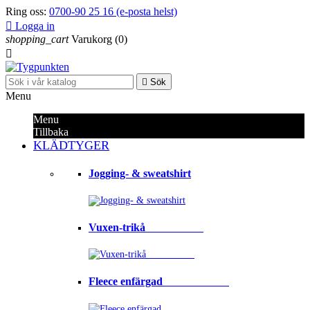
Ring oss:
0700-90 25 16 (e-posta helst)

Logga in
shopping_cart
Varukorg
(0)


Sök
Menu
Menu
Tillbaka
KLÄDTYGER
Jogging- & sweatshirt
Vuxen-trikå⠀⠀⠀⠀⠀⠀⠀
Fleece enfärgad⠀⠀⠀⠀⠀⠀⠀⠀