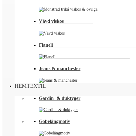
Vävd viskos⠀⠀⠀⠀⠀⠀⠀⠀
Flanell ⠀⠀⠀⠀⠀⠀⠀⠀⠀⠀⠀⠀⠀⠀⠀⠀⠀⠀⠀⠀⠀⠀
Jeans & manchester
HEMTEXTIL
Gardin- & duktyger
Gobelängmotiv