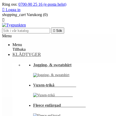
Ring oss:
0700-90 25 16 (e-posta helst)

Logga in
shopping_cart
Varukorg
(0)


Sök
Menu
Menu
Tillbaka
KLÄDTYGER
Jogging- & sweatshirt
Vuxen-trikå⠀⠀⠀⠀⠀⠀⠀
Fleece enfärgad⠀⠀⠀⠀⠀⠀⠀⠀