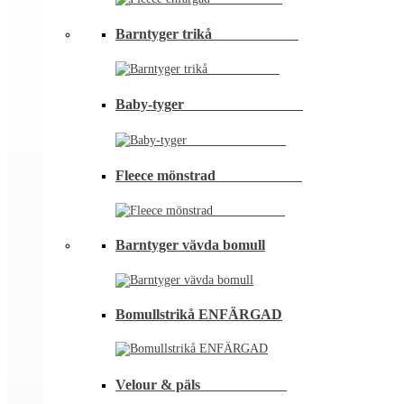
Barntyger trikå⠀⠀⠀⠀⠀⠀⠀⠀
Baby-tyger⠀⠀⠀⠀⠀⠀⠀⠀⠀⠀⠀
Fleece mönstrad⠀⠀⠀⠀⠀⠀⠀⠀
Barntyger vävda bomull
Bomullstrikå ENFÄRGAD
Velour & päls⠀⠀⠀⠀⠀⠀⠀⠀