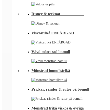
Disney & tecknat⠀⠀⠀⠀⠀⠀⠀⠀
Viskostrikå ENFÄRGAD
Vävd mönstrad bomull
Mönstrad bomullstrikå
Prickar, ränder & rutor på bomull
Mönstrad trikå viskos & övriga