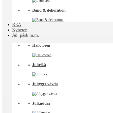
Band & dekoration
REA
Nyheter
Jul, påsk m.m.
Halloween
Jultrikå
Jultyger vävda
Julkuddar