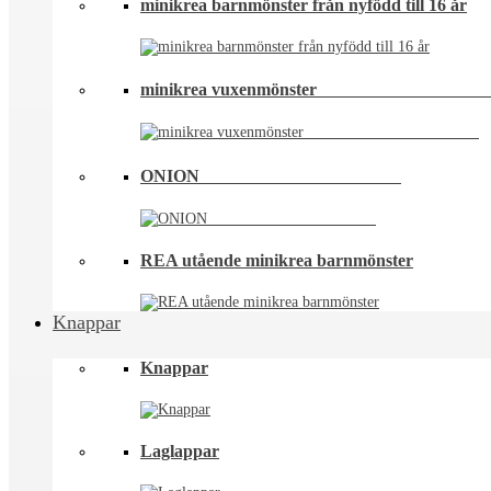
minikrea barnmönster från nyfödd till 16 år
minikrea vuxenmönster⠀⠀⠀⠀⠀⠀⠀⠀⠀⠀⠀⠀
ONION ⠀⠀⠀⠀⠀⠀⠀⠀⠀⠀⠀⠀⠀⠀⠀
REA utående minikrea barnmönster
Knappar
Knappar
Laglappar