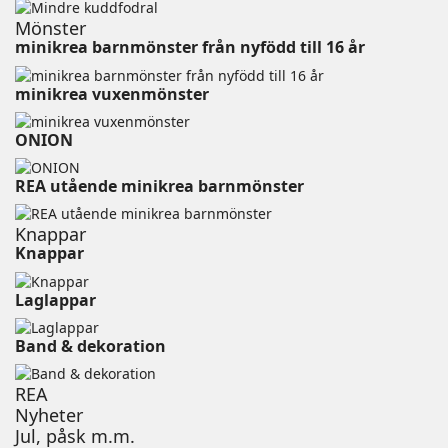
Mönster
minikrea barnmönster från nyfödd till 16 år
minikrea vuxenmönster⠀⠀⠀⠀⠀⠀⠀⠀⠀⠀⠀⠀⠀⠀⠀⠀
ONION ⠀⠀⠀⠀⠀⠀⠀⠀⠀⠀⠀⠀⠀⠀⠀
REA utående minikrea barnmönster
Knappar
Knappar
Laglappar
Band & dekoration
REA
Nyheter
Jul, påsk m.m.