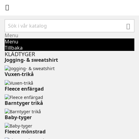


Menu
Menu
Tillbaka
KLÄDTYGER
Jogging- & sweatshirt
Vuxen-trikå⠀⠀⠀⠀⠀⠀⠀
Fleece enfärgad⠀⠀⠀⠀⠀⠀⠀⠀
Barntyger trikå⠀⠀⠀⠀⠀⠀⠀⠀
Baby-tyger⠀⠀⠀⠀⠀⠀⠀⠀⠀⠀⠀
Fleece mönstrad⠀⠀⠀⠀⠀⠀⠀⠀