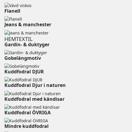
Flanell ⠀⠀⠀⠀⠀⠀⠀⠀⠀⠀⠀⠀⠀⠀⠀⠀⠀⠀⠀⠀⠀⠀⠀⠀
Jeans & manchester
HEMTEXTIL
Gardin- & duktyger
Gobelängmotiv
Kuddfodral DJUR ⠀⠀⠀⠀⠀⠀⠀⠀⠀⠀⠀⠀⠀
Kuddfodral Djur i naturen
Kuddfodral med kändisar
Kuddfodral ÖVRIGA ⠀⠀⠀
Mindre kuddfodral