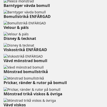
Barntyger vävda bomull
Bomullstrikå ENFÄRGAD
Velour & päls⠀⠀⠀⠀⠀⠀⠀⠀
Disney & tecknat⠀⠀⠀⠀⠀⠀⠀⠀
Viskostrikå ENFÄRGAD
Vävd mönstrad bomull
Mönstrad bomullstrikå
Prickar, ränder & rutor på bomull
Mönstrad trikå viskos & övriga
Vävd viskos⠀⠀⠀⠀⠀⠀⠀⠀