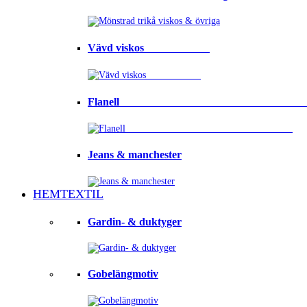
Vävd viskos⠀⠀⠀⠀⠀⠀⠀⠀
Flanell ⠀⠀⠀⠀⠀⠀⠀⠀⠀⠀⠀⠀⠀⠀⠀⠀⠀⠀⠀⠀⠀⠀
Jeans & manchester
HEMTEXTIL
Gardin- & duktyger
Gobelängmotiv