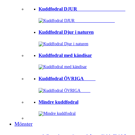
Kuddfodral DJUR ⠀⠀⠀⠀⠀⠀⠀⠀⠀⠀⠀⠀⠀
Kuddfodral Djur i naturen
Kuddfodral med kändisar
Kuddfodral ÖVRIGA ⠀⠀⠀
Mindre kuddfodral
Mönster