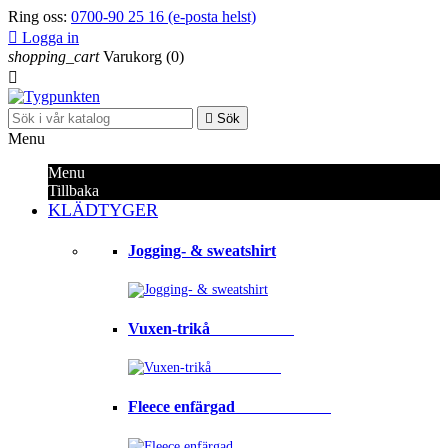
Ring oss:
0700-90 25 16 (e-posta helst)

Logga in
shopping_cart
Varukorg
(0)


Sök
Menu
Menu
Tillbaka
KLÄDTYGER
Jogging- & sweatshirt
Vuxen-trikå⠀⠀⠀⠀⠀⠀⠀
Fleece enfärgad⠀⠀⠀⠀⠀⠀⠀⠀