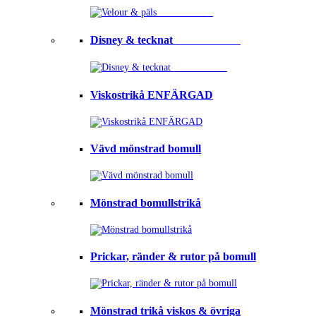
Disney & tecknat⠀⠀⠀⠀⠀⠀⠀⠀
Viskostrikå ENFÄRGAD
Vävd mönstrad bomull
Mönstrad bomullstrikå
Prickar, ränder & rutor på bomull
Mönstrad trikå viskos & övriga