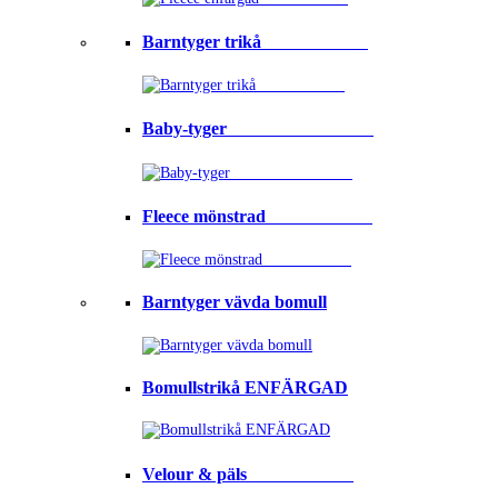
Barntyger trikå⠀⠀⠀⠀⠀⠀⠀⠀
Baby-tyger⠀⠀⠀⠀⠀⠀⠀⠀⠀⠀⠀
Fleece mönstrad⠀⠀⠀⠀⠀⠀⠀⠀
Barntyger vävda bomull
Bomullstrikå ENFÄRGAD
Velour & päls⠀⠀⠀⠀⠀⠀⠀⠀