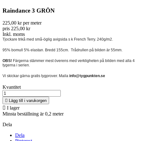
Raindance 3 GRÖN
225,00 kr per meter
pris 225,00 kr
Inkl. moms
Tjockare trikå med små-öglig avigsida s k French Terry. 240g/m2.
95% bomull 5% elastan. Bredd 155cm. Trådrullen på bilden är 55mm.
OBS!
Färgerna stämmer mest överens med verkligheten på bilden med alla 4
tygerna i serien.
Vi skickar gärna gratis tygprover. Maila
info@tygpunkten.se
Kvantitet

Lägg till i varukorgen

I lager
Minsta beställning är 0,2 meter
Dela
Dela
Pinterest