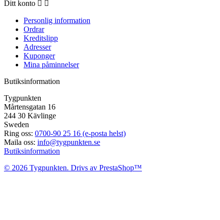
Ditt konto


Personlig information
Ordrar
Kreditslipp
Adresser
Kuponger
Mina påminnelser
Butiksinformation
Tygpunkten
Mårtensgatan 16
244 30 Kävlinge
Sweden
Ring oss:
0700-90 25 16 (e-posta helst)
Maila oss:
info@tygpunkten.se
Butiksinformation
© 2026 Tygpunkten. Drivs av PrestaShop™