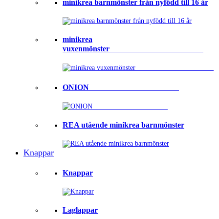
minikrea barnmönster från nyfödd till 16 år
minikrea
vuxenmönster⠀⠀⠀⠀⠀⠀⠀⠀⠀⠀⠀⠀⠀⠀⠀⠀
ONION ⠀⠀⠀⠀⠀⠀⠀⠀⠀⠀⠀⠀⠀⠀⠀
REA utående minikrea barnmönster
Knappar
Knappar
Laglappar