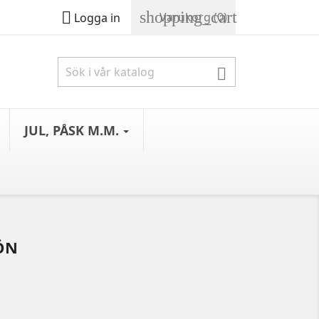
shopping_cart

Varukorg
(0)
Logga in

JUL, PÅSK M.M.
ÖN