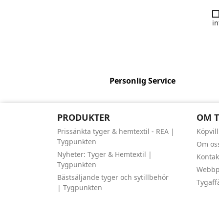
in
Personlig Service
PRODUKTER
OM 
Prissänkta tyger & hemtextil - REA |
Köpvil
Tygpunkten
Om os
Nyheter: Tyger & Hemtextil |
Kontak
Tygpunkten
Webbpl
Bästsäljande tyger och sytillbehör
Tygaff
| Tygpunkten