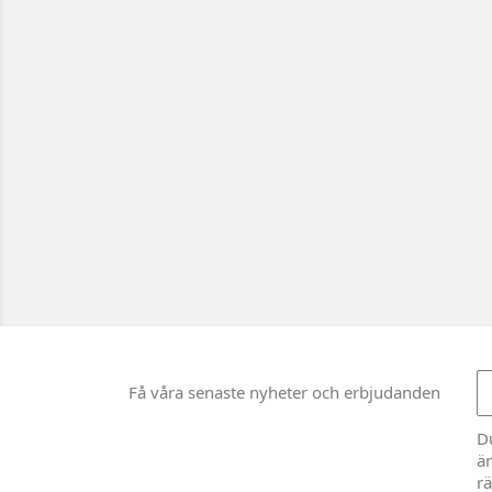
Få våra senaste nyheter och erbjudanden
D
än
rä