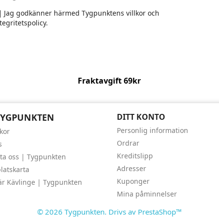
Jag godkänner härmed Tygpunktens villkor och
tegritetspolicy.
Fraktavgift 69kr
TYGPUNKTEN
DITT KONTO
Personlig information
lkor
Ordrar
s
Kreditslipp
ta oss | Tygpunkten
Adresser
atskarta
Kuponger
är Kävlinge | Tygpunkten
Mina påminnelser
© 2026 Tygpunkten. Drivs av PrestaShop™