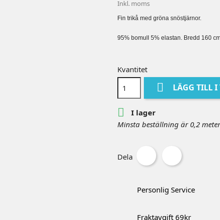
Inkl. moms
Fin trikå med gröna snöstjärnor.
95% bomull 5% elastan. Bredd 160 cm.
Kvantitet

LÄGG TILL 

I lager
Minsta beställning är 0,2 mete
Dela
Personlig Service
Fraktavgift 69kr