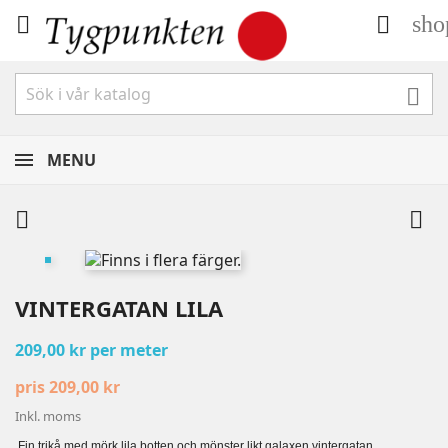
sho



MENU


VINTERGATAN LILA
209,00 kr per meter
pris 209,00 kr
Inkl. moms
Fin trikå med mörk lila botten och mönster likt galaxen vintergatan.