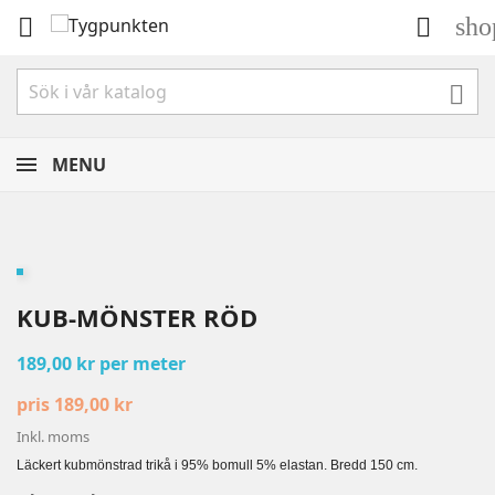
sho



MENU
KUB-MÖNSTER RÖD
189,00 kr per meter
pris 189,00 kr
Inkl. moms
Läckert kubmönstrad trikå i 95% bomull 5% elastan. Bredd 150 cm.