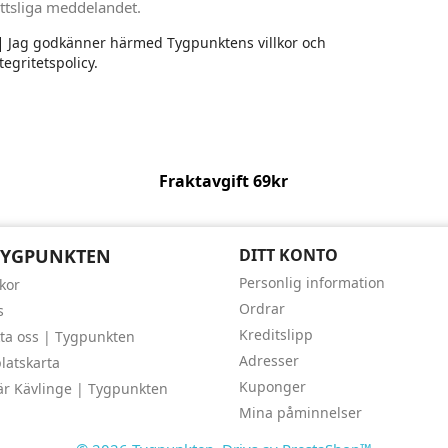
ttsliga meddelandet.
Jag godkänner härmed Tygpunktens villkor och
tegritetspolicy.
Fraktavgift 69kr
TYGPUNKTEN
DITT KONTO
Personlig information
lkor
Ordrar
s
Kreditslipp
ta oss | Tygpunkten
Adresser
atskarta
Kuponger
är Kävlinge | Tygpunkten
Mina påminnelser