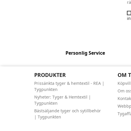
rä
in
Personlig Service
PRODUKTER
OM 
Prissänkta tyger & hemtextil - REA |
Köpvil
Tygpunkten
Om os
Nyheter: Tyger & Hemtextil |
Kontak
Tygpunkten
Webbpl
Bästsäljande tyger och sytillbehör
Tygaff
| Tygpunkten