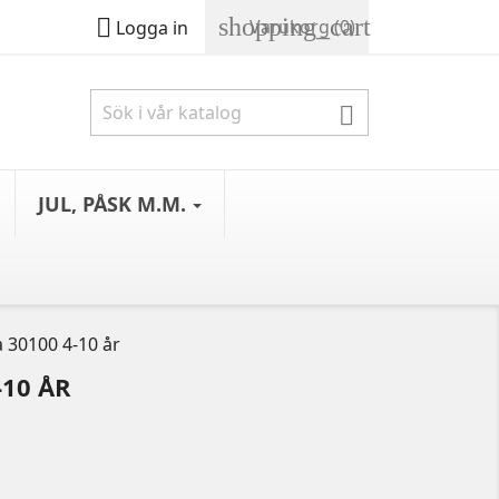
shopping_cart

Varukorg
(0)
Logga in

JUL, PÅSK M.M.
 30100 4-10 år
-10 ÅR