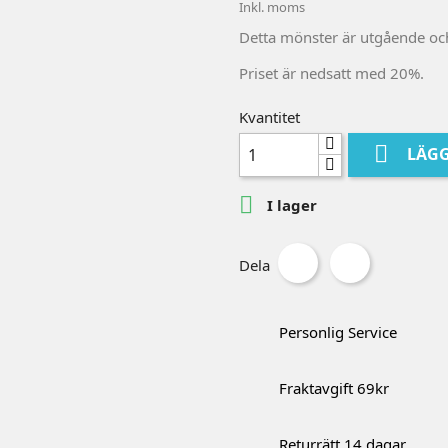
Inkl. moms
Detta mönster är utgående och
Priset är nedsatt med 20%.
Kvantitet

LÄGG

I lager
Dela
Personlig Service
Fraktavgift 69kr
Returrätt 14 dagar