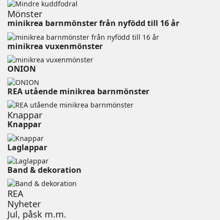
Mönster
minikrea barnmönster från nyfödd till 16 år
minikrea vuxenmönster⠀⠀⠀⠀⠀⠀⠀⠀⠀⠀⠀⠀⠀⠀⠀⠀
ONION ⠀⠀⠀⠀⠀⠀⠀⠀⠀⠀⠀⠀⠀⠀⠀
REA utående minikrea barnmönster
Knappar
Knappar
Laglappar
Band & dekoration
REA
Nyheter
Jul, påsk m.m.