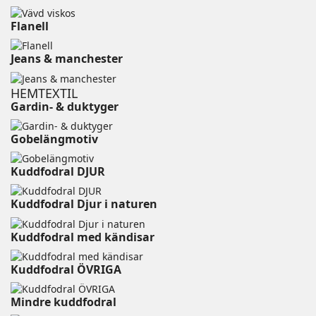
Flanell ⠀⠀⠀⠀⠀⠀⠀⠀⠀⠀⠀⠀⠀⠀⠀⠀⠀⠀⠀⠀⠀⠀⠀⠀
Jeans & manchester
HEMTEXTIL
Gardin- & duktyger
Gobelängmotiv
Kuddfodral DJUR ⠀⠀⠀⠀⠀⠀⠀⠀⠀⠀⠀⠀⠀
Kuddfodral Djur i naturen
Kuddfodral med kändisar
Kuddfodral ÖVRIGA ⠀⠀⠀
Mindre kuddfodral