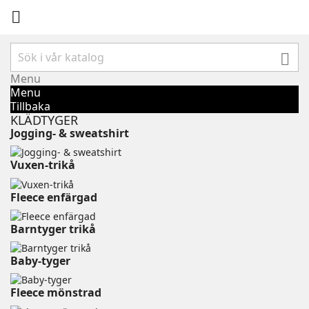


Menu
Menu
Tillbaka
KLÄDTYGER
Jogging- & sweatshirt
Vuxen-trikå⠀⠀⠀⠀⠀⠀⠀
Fleece enfärgad⠀⠀⠀⠀⠀⠀⠀⠀
Barntyger trikå⠀⠀⠀⠀⠀⠀⠀⠀
Baby-tyger⠀⠀⠀⠀⠀⠀⠀⠀⠀⠀⠀
Fleece mönstrad⠀⠀⠀⠀⠀⠀⠀⠀