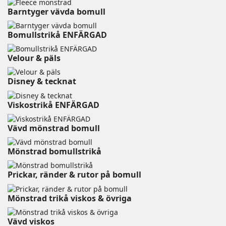
Barntyger vävda bomull
Bomullstrikå ENFÄRGAD
Velour & päls⠀⠀⠀⠀⠀⠀⠀⠀
Disney & tecknat⠀⠀⠀⠀⠀⠀⠀⠀
Viskostrikå ENFÄRGAD
Vävd mönstrad bomull
Mönstrad bomullstrikå
Prickar, ränder & rutor på bomull
Mönstrad trikå viskos & övriga
Vävd viskos⠀⠀⠀⠀⠀⠀⠀⠀