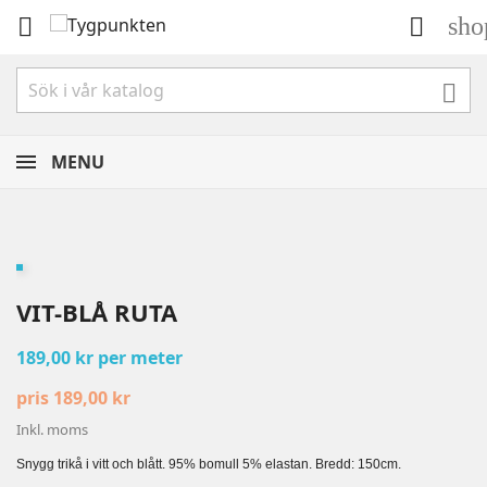
sho



MENU
VIT-BLÅ RUTA
189,00 kr per meter
pris 189,00 kr
Inkl. moms
Snygg trikå i vitt och blått. 95% bomull 5% elastan. Bredd: 150cm.