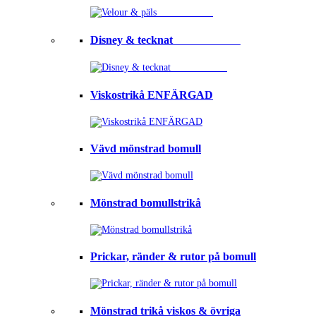
Disney & tecknat⠀⠀⠀⠀⠀⠀⠀⠀
Viskostrikå ENFÄRGAD
Vävd mönstrad bomull
Mönstrad bomullstrikå
Prickar, ränder & rutor på bomull
Mönstrad trikå viskos & övriga