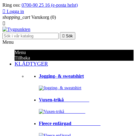
Ring oss:
0700-90 25 16 (e-posta helst)

Logga in
shopping_cart
Varukorg
(0)


Sök
Menu
Menu
Tillbaka
KLÄDTYGER
Jogging- & sweatshirt
Vuxen-trikå⠀⠀⠀⠀⠀⠀⠀
Fleece enfärgad⠀⠀⠀⠀⠀⠀⠀⠀