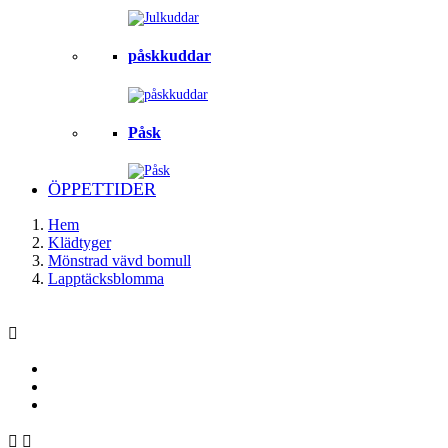
påskkuddar
Påsk
ÖPPETTIDER
Hem
Klädtyger
Mönstrad vävd bomull
Lapptäcksblomma


