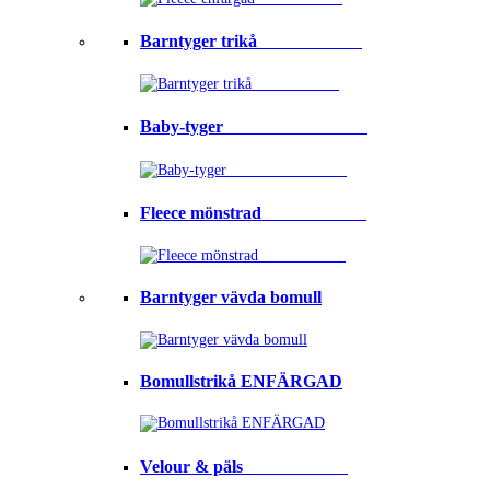
Barntyger trikå⠀⠀⠀⠀⠀⠀⠀⠀
Baby-tyger⠀⠀⠀⠀⠀⠀⠀⠀⠀⠀⠀
Fleece mönstrad⠀⠀⠀⠀⠀⠀⠀⠀
Barntyger vävda bomull
Bomullstrikå ENFÄRGAD
Velour & päls⠀⠀⠀⠀⠀⠀⠀⠀