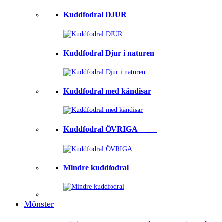
Kuddfodral DJUR ⠀⠀⠀⠀⠀⠀⠀⠀⠀⠀⠀⠀⠀
Kuddfodral Djur i naturen
Kuddfodral med kändisar
Kuddfodral ÖVRIGA ⠀⠀⠀
Mindre kuddfodral
Mönster