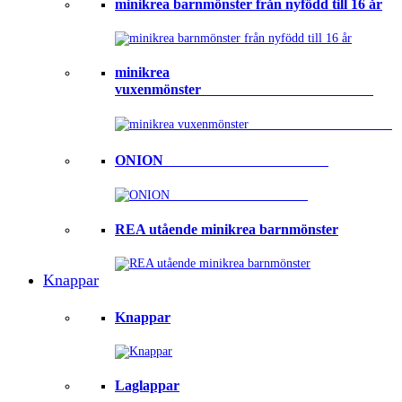
minikrea barnmönster från nyfödd till 16 år
minikrea
vuxenmönster⠀⠀⠀⠀⠀⠀⠀⠀⠀⠀⠀⠀⠀⠀⠀⠀
ONION ⠀⠀⠀⠀⠀⠀⠀⠀⠀⠀⠀⠀⠀⠀⠀
REA utående minikrea barnmönster
Knappar
Knappar
Laglappar