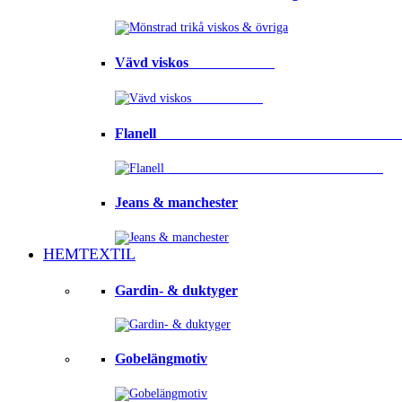
Vävd viskos⠀⠀⠀⠀⠀⠀⠀⠀
Flanell ⠀⠀⠀⠀⠀⠀⠀⠀⠀⠀⠀⠀⠀⠀⠀⠀⠀⠀⠀⠀⠀⠀
Jeans & manchester
HEMTEXTIL
Gardin- & duktyger
Gobelängmotiv