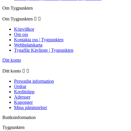
Om Tygpunkten
Om Tygpunkten


Köpvillkor
Om oss
Kontakta oss | Tygpunkten
Webbplatskarta
Tygaffär Kävlinge | Tygpunkten
Ditt konto
Ditt konto


Personlig information
Ordrar
Kreditslipp
Adresser
Kuponger
Mina påminnelser
Butiksinformation
Tygpunkten