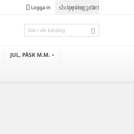
shopping_cart

Varukorg
(0)
Logga in

JUL, PÅSK M.M.