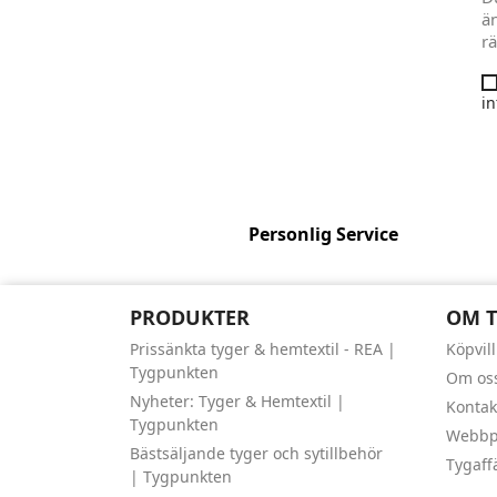
än
rä
in
Personlig Service
PRODUKTER
OM 
Prissänkta tyger & hemtextil - REA |
Köpvil
Tygpunkten
Om os
Nyheter: Tyger & Hemtextil |
Kontak
Tygpunkten
Webbpl
Bästsäljande tyger och sytillbehör
Tygaff
| Tygpunkten