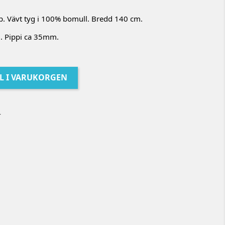
. Vävt tyg i 100% bomull. Bredd 140 cm.
m. Pippi ca 35mm.
LL I VARUKORGEN
r