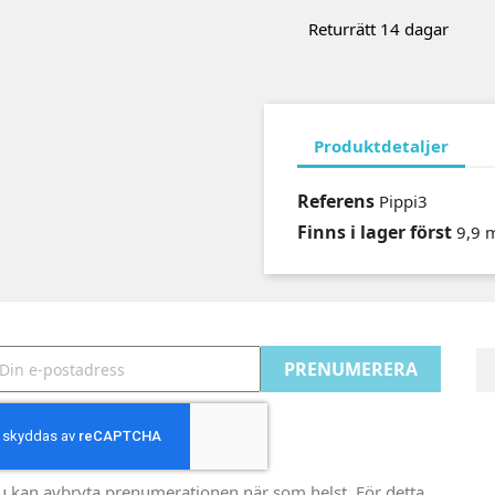
Returrätt 14 dagar
Produktdetaljer
Referens
Pippi3
Finns i lager först
9,9 
u kan avbryta prenumerationen när som helst. För detta