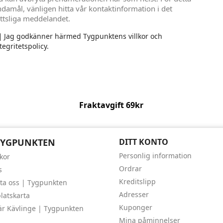
damål, vänligen hitta vår kontaktinformation i det
ttsliga meddelandet.
Jag godkänner härmed Tygpunktens villkor och
tegritetspolicy.
Fraktavgift 69kr
TYGPUNKTEN
DITT KONTO
Personlig information
lkor
Ordrar
s
Kreditslipp
ta oss | Tygpunkten
Adresser
atskarta
Kuponger
är Kävlinge | Tygpunkten
Mina påminnelser