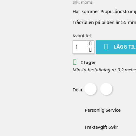
Inkl. moms
Här kommer Pippi Långstrump
Trådrullen på bilden är 55 m
Kvantitet

LÄGG TI

I lager
Minsta beställning är 0,2 mete
Dela
Personlig Service
Fraktavgift 69kr