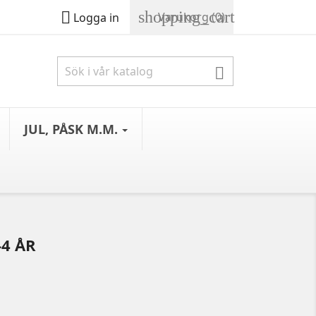
shopping_cart

Varukorg
(0)
Logga in

JUL, PÅSK M.M.
-4 ÅR