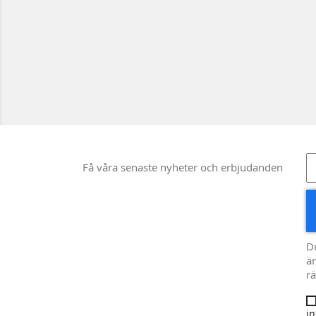
Få våra senaste nyheter och erbjudanden
D
än
rä
in