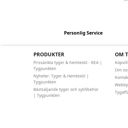
Personlig Service
PRODUKTER
OM 
Prissänkta tyger & hemtextil - REA |
Köpvil
Tygpunkten
Om os
Nyheter: Tyger & Hemtextil |
Kontak
Tygpunkten
Webbpl
Bästsäljande tyger och sytillbehör
Tygaff
| Tygpunkten