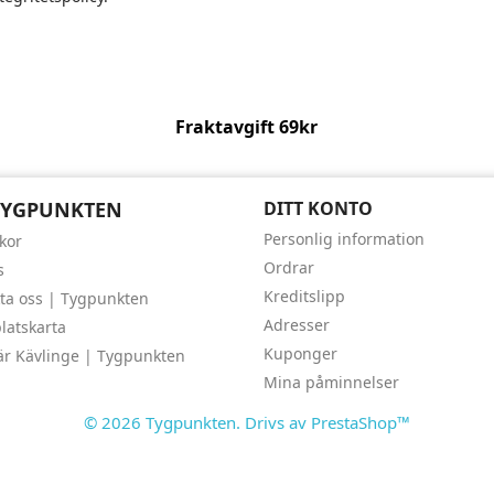
Fraktavgift 69kr
TYGPUNKTEN
DITT KONTO
Personlig information
lkor
Ordrar
s
Kreditslipp
ta oss | Tygpunkten
Adresser
atskarta
Kuponger
är Kävlinge | Tygpunkten
Mina påminnelser
© 2026 Tygpunkten. Drivs av PrestaShop™