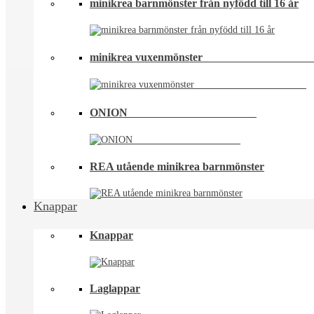
minikrea barnmönster från nyfödd till 16 år
minikrea vuxenmönster⠀⠀⠀⠀⠀⠀⠀⠀⠀⠀⠀⠀
ONION ⠀⠀⠀⠀⠀⠀⠀⠀⠀⠀⠀⠀⠀⠀⠀
REA utående minikrea barnmönster
Knappar
Knappar
Laglappar