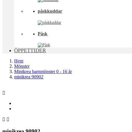
påskkuddar
Påsk
ÖPPETTIDER
Hem
Mönster
Minikrea barnmönster 0 - 16 år
minikrea 90902



minikrea 90902