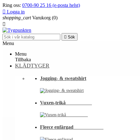
Ring oss:
0700-90 25 16 (e-posta helst)

Logga in
shopping_cart
Varukorg
(0)


Sök
Menu
Menu
Tillbaka
KLÄDTYGER
Jogging- & sweatshirt
Vuxen-trikå⠀⠀⠀⠀⠀⠀⠀
Fleece enfärgad⠀⠀⠀⠀⠀⠀⠀⠀