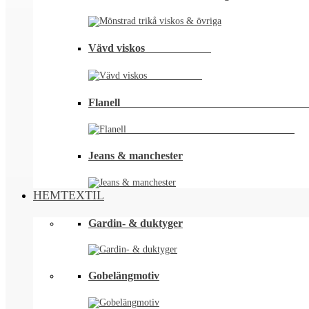
Vävd viskos⠀⠀⠀⠀⠀⠀⠀⠀
Flanell ⠀⠀⠀⠀⠀⠀⠀⠀⠀⠀⠀⠀⠀⠀⠀⠀⠀⠀⠀⠀⠀⠀
Jeans & manchester
HEMTEXTIL
Gardin- & duktyger
Gobelängmotiv