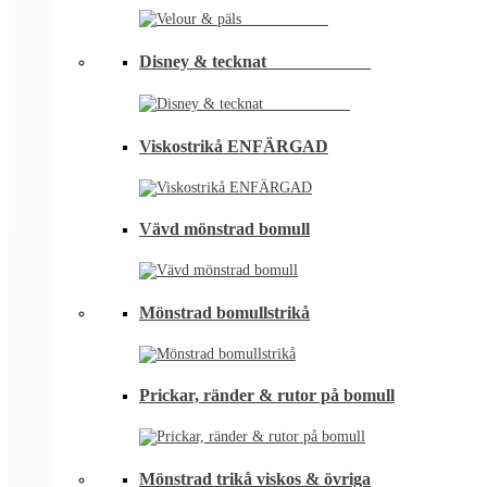
Disney & tecknat⠀⠀⠀⠀⠀⠀⠀⠀
Viskostrikå ENFÄRGAD
Vävd mönstrad bomull
Mönstrad bomullstrikå
Prickar, ränder & rutor på bomull
Mönstrad trikå viskos & övriga