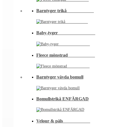
Barntyger trikå⠀⠀⠀⠀⠀⠀⠀⠀
Baby-tyger⠀⠀⠀⠀⠀⠀⠀⠀⠀⠀⠀
Fleece mönstrad⠀⠀⠀⠀⠀⠀⠀⠀
Barntyger vävda bomull
Bomullstrikå ENFÄRGAD
Velour & päls⠀⠀⠀⠀⠀⠀⠀⠀