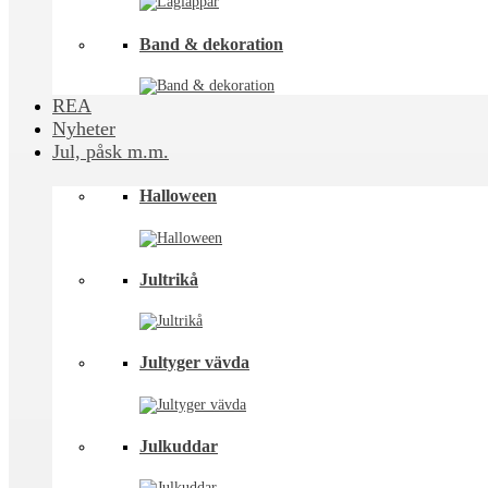
Band & dekoration
REA
Nyheter
Jul, påsk m.m.
Halloween
Jultrikå
Jultyger vävda
Julkuddar