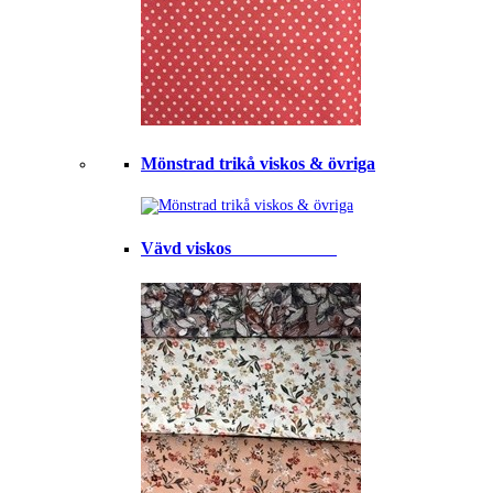
Mönstrad trikå viskos & övriga
Vävd viskos⠀⠀⠀⠀⠀⠀⠀⠀