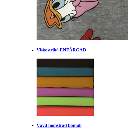
Viskostrikå ENFÄRGAD
Vävd mönstrad bomull