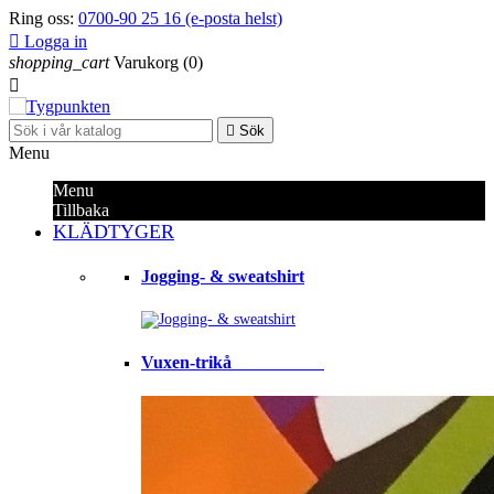
Ring oss:
0700-90 25 16 (e-posta helst)

Logga in
shopping_cart
Varukorg
(0)


Sök
Menu
Menu
Tillbaka
KLÄDTYGER
Jogging- & sweatshirt
Vuxen-trikå⠀⠀⠀⠀⠀⠀⠀