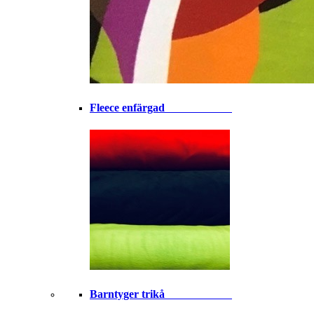
Fleece enfärgad⠀⠀⠀⠀⠀⠀⠀⠀
Barntyger trikå⠀⠀⠀⠀⠀⠀⠀⠀