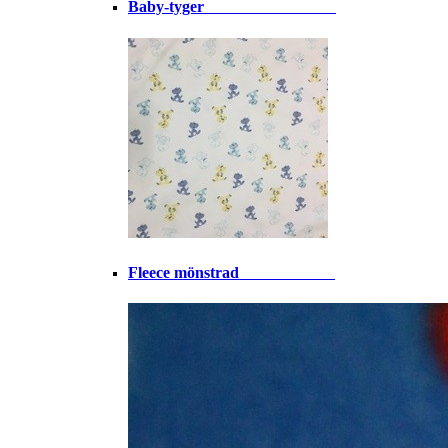
Baby-tyger⠀⠀⠀⠀⠀⠀⠀⠀⠀⠀⠀
Fleece mönstrad⠀⠀⠀⠀⠀⠀⠀⠀