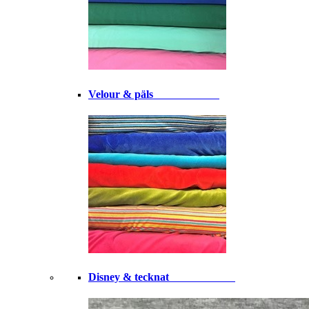
Velour & päls⠀⠀⠀⠀⠀⠀⠀⠀
Disney & tecknat⠀⠀⠀⠀⠀⠀⠀⠀