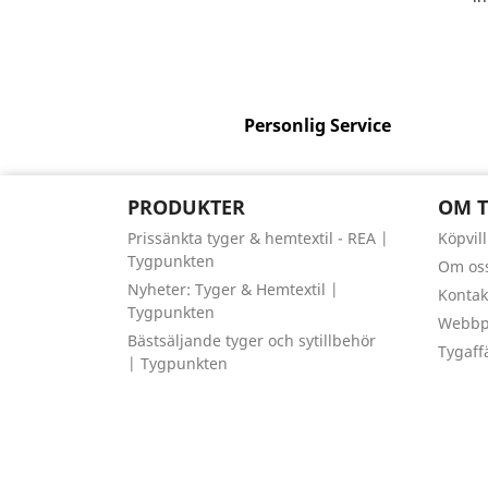
Personlig Service
PRODUKTER
OM 
Prissänkta tyger & hemtextil - REA |
Köpvil
Tygpunkten
Om os
Nyheter: Tyger & Hemtextil |
Kontak
Tygpunkten
Webbpl
Bästsäljande tyger och sytillbehör
Tygaff
| Tygpunkten