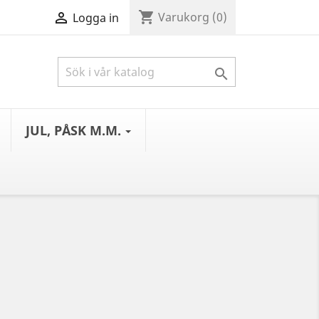
shopping_cart

Varukorg
(0)
Logga in

JUL, PÅSK M.M.