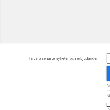
Få våra senaste nyheter och erbjudanden
D
än
rä
in