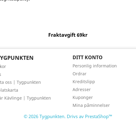
Fraktavgift 69kr
TYGPUNKTEN
DITT KONTO
Personlig information
lkor
Ordrar
s
Kreditslipp
ta oss | Tygpunkten
Adresser
atskarta
Kuponger
är Kävlinge | Tygpunkten
Mina påminnelser
© 2026 Tygpunkten. Drivs av PrestaShop™