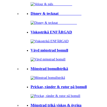
Disney & tecknat⠀⠀⠀⠀⠀⠀⠀⠀
Viskostrikå ENFÄRGAD
Vävd mönstrad bomull
Mönstrad bomullstrikå
Prickar, ränder & rutor på bomull
Mönstrad trikå viskos & övriga