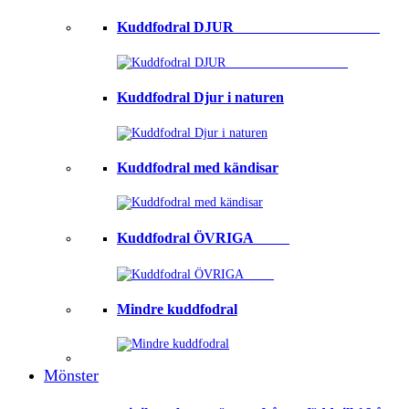
Kuddfodral DJUR ⠀⠀⠀⠀⠀⠀⠀⠀⠀⠀⠀⠀⠀
Kuddfodral Djur i naturen
Kuddfodral med kändisar
Kuddfodral ÖVRIGA ⠀⠀⠀
Mindre kuddfodral
Mönster