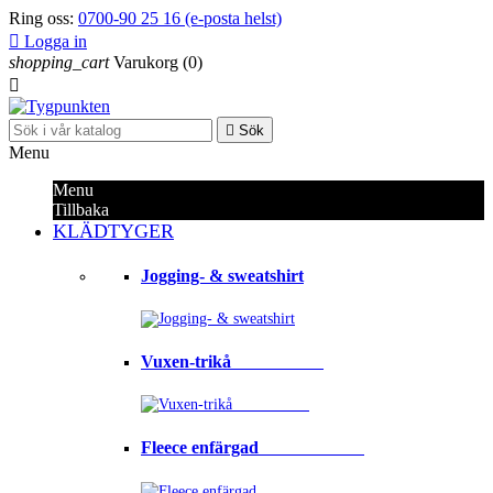
Ring oss:
0700-90 25 16 (e-posta helst)

Logga in
shopping_cart
Varukorg
(0)


Sök
Menu
Menu
Tillbaka
KLÄDTYGER
Jogging- & sweatshirt
Vuxen-trikå⠀⠀⠀⠀⠀⠀⠀
Fleece enfärgad⠀⠀⠀⠀⠀⠀⠀⠀