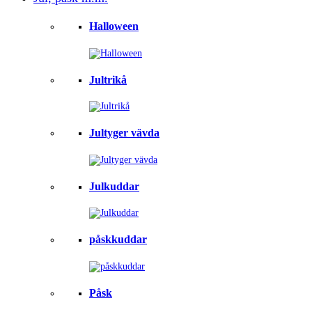
Halloween
Jultrikå
Jultyger vävda
Julkuddar
påskkuddar
Påsk