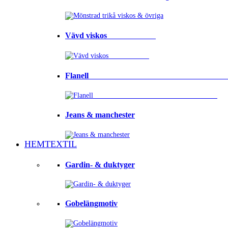
Vävd viskos⠀⠀⠀⠀⠀⠀⠀⠀
Flanell ⠀⠀⠀⠀⠀⠀⠀⠀⠀⠀⠀⠀⠀⠀⠀⠀⠀⠀⠀⠀⠀⠀
Jeans & manchester
HEMTEXTIL
Gardin- & duktyger
Gobelängmotiv