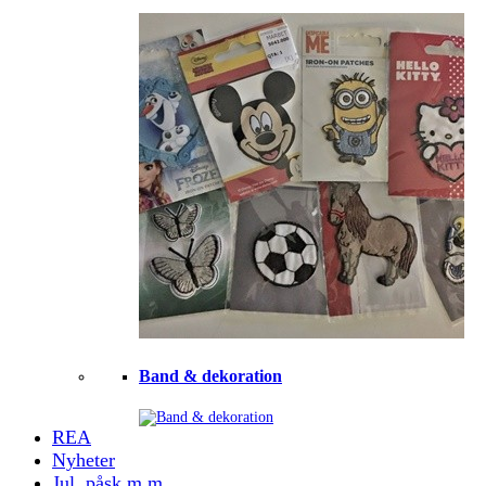
Band & dekoration
REA
Nyheter
Jul, påsk m.m.