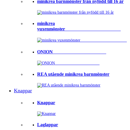
minikrea barnmönster från nyfödd till 16 år
minikrea
vuxenmönster⠀⠀⠀⠀⠀⠀⠀⠀⠀⠀⠀⠀⠀⠀⠀⠀
ONION ⠀⠀⠀⠀⠀⠀⠀⠀⠀⠀⠀⠀⠀⠀⠀
REA utående minikrea barnmönster
Knappar
Knappar
Laglappar