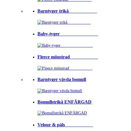
Barntyger trikå⠀⠀⠀⠀⠀⠀⠀⠀
Baby-tyger⠀⠀⠀⠀⠀⠀⠀⠀⠀⠀⠀
Fleece mönstrad⠀⠀⠀⠀⠀⠀⠀⠀
Barntyger vävda bomull
Bomullstrikå ENFÄRGAD
Velour & päls⠀⠀⠀⠀⠀⠀⠀⠀