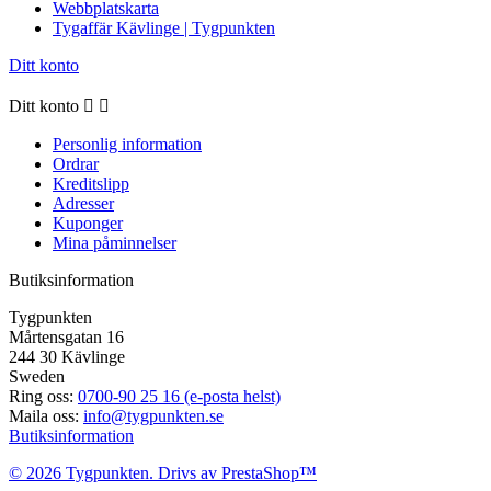
Webbplatskarta
Tygaffär Kävlinge | Tygpunkten
Ditt konto
Ditt konto


Personlig information
Ordrar
Kreditslipp
Adresser
Kuponger
Mina påminnelser
Butiksinformation
Tygpunkten
Mårtensgatan 16
244 30 Kävlinge
Sweden
Ring oss:
0700-90 25 16 (e-posta helst)
Maila oss:
info@tygpunkten.se
Butiksinformation
© 2026 Tygpunkten. Drivs av PrestaShop™