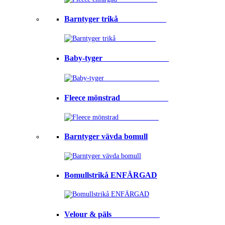
Barntyger trikå⠀⠀⠀⠀⠀⠀⠀⠀
Baby-tyger⠀⠀⠀⠀⠀⠀⠀⠀⠀⠀⠀
Fleece mönstrad⠀⠀⠀⠀⠀⠀⠀⠀
Barntyger vävda bomull
Bomullstrikå ENFÄRGAD
Velour & päls⠀⠀⠀⠀⠀⠀⠀⠀