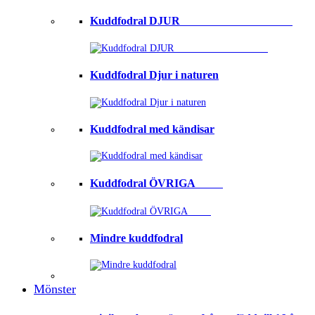
Kuddfodral DJUR ⠀⠀⠀⠀⠀⠀⠀⠀⠀⠀⠀⠀⠀
Kuddfodral Djur i naturen
Kuddfodral med kändisar
Kuddfodral ÖVRIGA ⠀⠀⠀
Mindre kuddfodral
Mönster