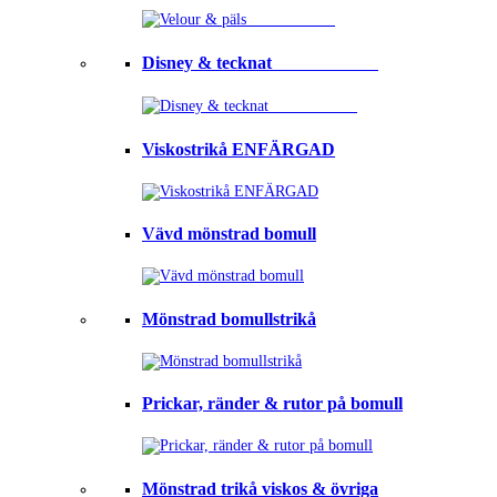
Disney & tecknat⠀⠀⠀⠀⠀⠀⠀⠀
Viskostrikå ENFÄRGAD
Vävd mönstrad bomull
Mönstrad bomullstrikå
Prickar, ränder & rutor på bomull
Mönstrad trikå viskos & övriga