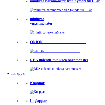
minikrea barnmönster från nyfödd till 16 år
minikrea
vuxenmönster⠀⠀⠀⠀⠀⠀⠀⠀⠀⠀⠀⠀⠀⠀⠀⠀
ONION ⠀⠀⠀⠀⠀⠀⠀⠀⠀⠀⠀⠀⠀⠀⠀
REA utående minikrea barnmönster
Knappar
Knappar
Laglappar