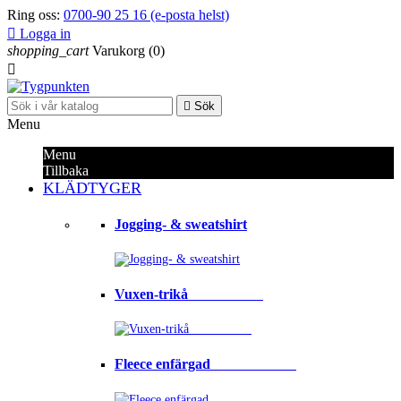
Ring oss:
0700-90 25 16 (e-posta helst)

Logga in
shopping_cart
Varukorg
(0)


Sök
Menu
Menu
Tillbaka
KLÄDTYGER
Jogging- & sweatshirt
Vuxen-trikå⠀⠀⠀⠀⠀⠀⠀
Fleece enfärgad⠀⠀⠀⠀⠀⠀⠀⠀