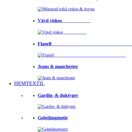
Vävd viskos⠀⠀⠀⠀⠀⠀⠀⠀
Flanell ⠀⠀⠀⠀⠀⠀⠀⠀⠀⠀⠀⠀⠀⠀⠀⠀⠀⠀⠀⠀⠀⠀
Jeans & manchester
HEMTEXTIL
Gardin- & duktyger
Gobelängmotiv