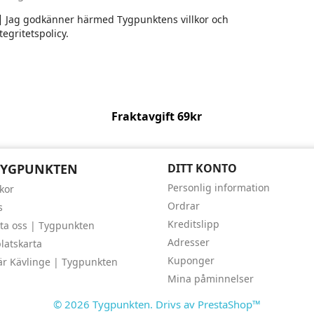
Jag godkänner härmed Tygpunktens villkor och
tegritetspolicy.
Fraktavgift 69kr
TYGPUNKTEN
DITT KONTO
Personlig information
lkor
Ordrar
s
Kreditslipp
ta oss | Tygpunkten
Adresser
atskarta
Kuponger
är Kävlinge | Tygpunkten
Mina påminnelser
© 2026 Tygpunkten. Drivs av PrestaShop™