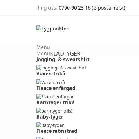
Ring oss:
0700-90 25 16 (e-posta helst)
Menu
KLÄDTYGER
Menu
Jogging- & sweatshirt
Vuxen-trikå⠀⠀⠀⠀⠀⠀⠀
Fleece enfärgad⠀⠀⠀⠀⠀⠀⠀⠀
Barntyger trikå⠀⠀⠀⠀⠀⠀⠀⠀
Baby-tyger⠀⠀⠀⠀⠀⠀⠀⠀⠀⠀⠀
Fleece mönstrad⠀⠀⠀⠀⠀⠀⠀⠀