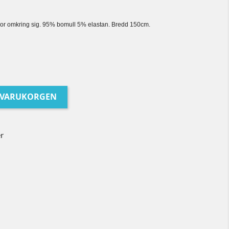
ärnor omkring sig. 95% bomull 5% elastan. Bredd 150cm.
I VARUKORGEN
er