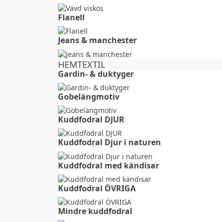
Flanell ⠀⠀⠀⠀⠀⠀⠀⠀⠀⠀⠀⠀⠀⠀⠀⠀⠀⠀⠀⠀⠀⠀
Jeans & manchester
HEMTEXTIL
Gardin- & duktyger
Gobelängmotiv
Kuddfodral DJUR ⠀⠀⠀⠀⠀⠀⠀⠀⠀⠀⠀⠀⠀
Kuddfodral Djur i naturen
Kuddfodral med kändisar
Kuddfodral ÖVRIGA ⠀⠀⠀
Mindre kuddfodral