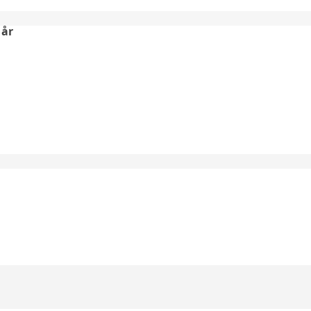
 år
⠀⠀⠀⠀⠀⠀