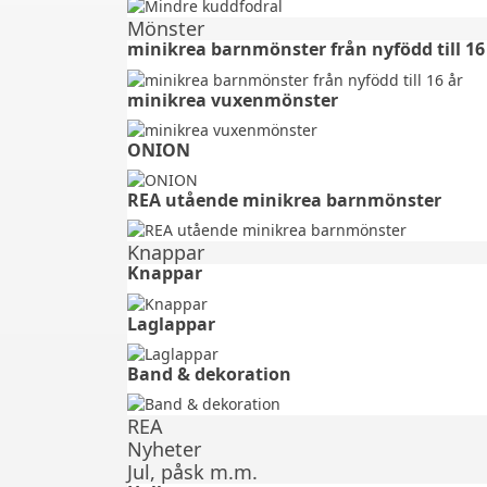
Mönster
minikrea barnmönster från nyfödd till 16
minikrea vuxenmönster⠀⠀⠀⠀⠀⠀⠀⠀⠀⠀
ONION ⠀⠀⠀⠀⠀⠀⠀⠀⠀⠀⠀⠀⠀⠀⠀
REA utående minikrea barnmönster
Knappar
Knappar
Laglappar
Band & dekoration
REA
Nyheter
Jul, påsk m.m.