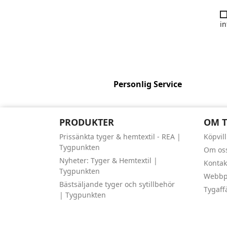
in
Personlig Service
PRODUKTER
OM 
Prissänkta tyger & hemtextil - REA |
Köpvil
Tygpunkten
Om os
Nyheter: Tyger & Hemtextil |
Kontak
Tygpunkten
Webbpl
Bästsäljande tyger och sytillbehör
Tygaff
| Tygpunkten