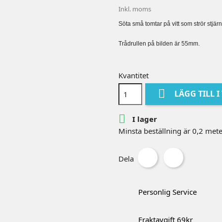
Inkl. moms
Söta små tomtar på vitt som strör stj
Trådrullen på bilden är 55mm.
Kvantitet

LÄGG TILL 

I lager
Minsta beställning är 0,2 met
Dela
Personlig Service
Fraktavgift 69kr