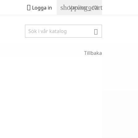
shopping_cart

Varukorg
(0)
Logga in

Tillbaka