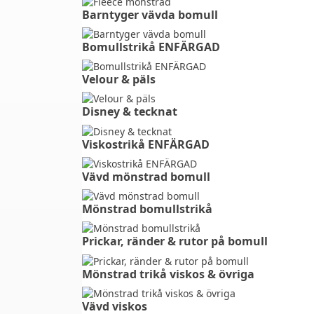
Barntyger vävda bomull
Bomullstrikå ENFÄRGAD
Velour & päls⠀⠀⠀⠀⠀⠀⠀⠀
Disney & tecknat⠀⠀⠀⠀⠀⠀⠀⠀
Viskostrikå ENFÄRGAD
Vävd mönstrad bomull
Mönstrad bomullstrikå
Prickar, ränder & rutor på bomull
Mönstrad trikå viskos & övriga
Vävd viskos⠀⠀⠀⠀⠀⠀⠀⠀