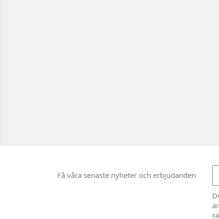
Få våra senaste nyheter och erbjudanden
D
än
rä