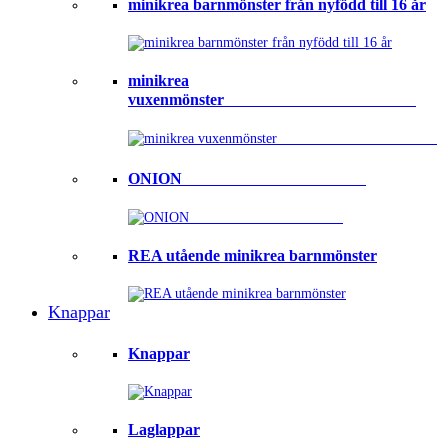
minikrea barnmönster från nyfödd till 16 år
minikrea
vuxenmönster⠀⠀⠀⠀⠀⠀⠀⠀⠀⠀⠀⠀⠀⠀⠀⠀
ONION ⠀⠀⠀⠀⠀⠀⠀⠀⠀⠀⠀⠀⠀⠀⠀
REA utående minikrea barnmönster
Knappar
Knappar
Laglappar