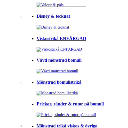
Disney & tecknat⠀⠀⠀⠀⠀⠀⠀⠀
Viskostrikå ENFÄRGAD
Vävd mönstrad bomull
Mönstrad bomullstrikå
Prickar, ränder & rutor på bomull
Mönstrad trikå viskos & övriga