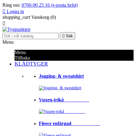
Ring oss:
0700-90 25 16 (e-posta helst)

Logga in
shopping_cart
Varukorg
(0)


Sök
Menu
Menu
Tillbaka
KLÄDTYGER
Jogging- & sweatshirt
Vuxen-trikå⠀⠀⠀⠀⠀⠀⠀
Fleece enfärgad⠀⠀⠀⠀⠀⠀⠀⠀