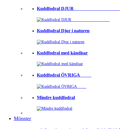
Kuddfodral DJUR ⠀⠀⠀⠀⠀⠀⠀⠀⠀⠀⠀⠀⠀
Kuddfodral Djur i naturen
Kuddfodral med kändisar
Kuddfodral ÖVRIGA ⠀⠀⠀
Mindre kuddfodral
Mönster