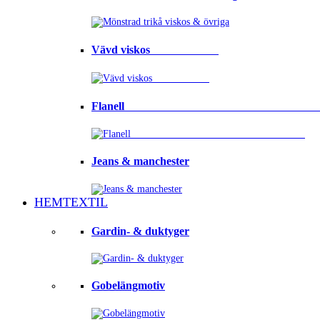
Vävd viskos⠀⠀⠀⠀⠀⠀⠀⠀
Flanell ⠀⠀⠀⠀⠀⠀⠀⠀⠀⠀⠀⠀⠀⠀⠀⠀⠀⠀⠀⠀⠀⠀
Jeans & manchester
HEMTEXTIL
Gardin- & duktyger
Gobelängmotiv