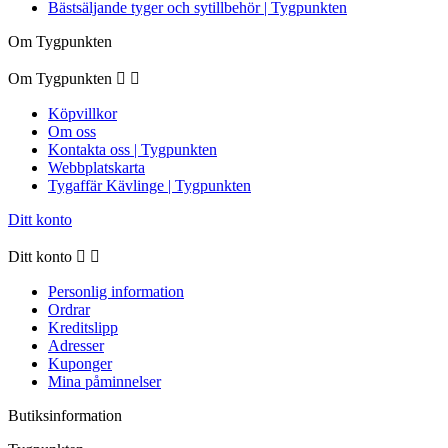
Bästsäljande tyger och sytillbehör | Tygpunkten
Om Tygpunkten
Om Tygpunkten


Köpvillkor
Om oss
Kontakta oss | Tygpunkten
Webbplatskarta
Tygaffär Kävlinge | Tygpunkten
Ditt konto
Ditt konto


Personlig information
Ordrar
Kreditslipp
Adresser
Kuponger
Mina påminnelser
Butiksinformation