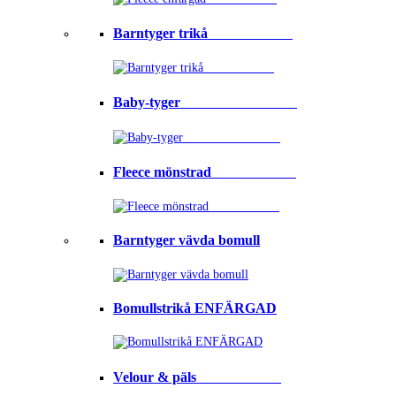
Barntyger trikå⠀⠀⠀⠀⠀⠀⠀⠀
Baby-tyger⠀⠀⠀⠀⠀⠀⠀⠀⠀⠀⠀
Fleece mönstrad⠀⠀⠀⠀⠀⠀⠀⠀
Barntyger vävda bomull
Bomullstrikå ENFÄRGAD
Velour & päls⠀⠀⠀⠀⠀⠀⠀⠀