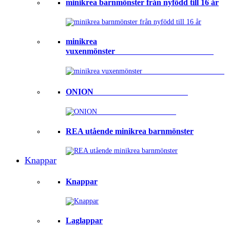
minikrea barnmönster från nyfödd till 16 år
minikrea
vuxenmönster⠀⠀⠀⠀⠀⠀⠀⠀⠀⠀⠀⠀⠀⠀⠀⠀
ONION ⠀⠀⠀⠀⠀⠀⠀⠀⠀⠀⠀⠀⠀⠀⠀
REA utående minikrea barnmönster
Knappar
Knappar
Laglappar