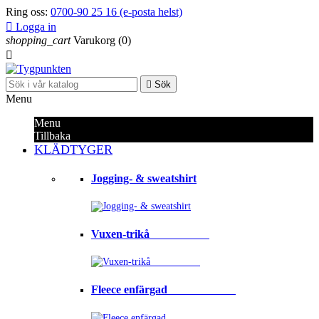
Ring oss:
0700-90 25 16 (e-posta helst)

Logga in
shopping_cart
Varukorg
(0)


Sök
Menu
Menu
Tillbaka
KLÄDTYGER
Jogging- & sweatshirt
Vuxen-trikå⠀⠀⠀⠀⠀⠀⠀
Fleece enfärgad⠀⠀⠀⠀⠀⠀⠀⠀