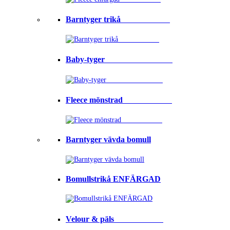
Barntyger trikå⠀⠀⠀⠀⠀⠀⠀⠀
Baby-tyger⠀⠀⠀⠀⠀⠀⠀⠀⠀⠀⠀
Fleece mönstrad⠀⠀⠀⠀⠀⠀⠀⠀
Barntyger vävda bomull
Bomullstrikå ENFÄRGAD
Velour & päls⠀⠀⠀⠀⠀⠀⠀⠀