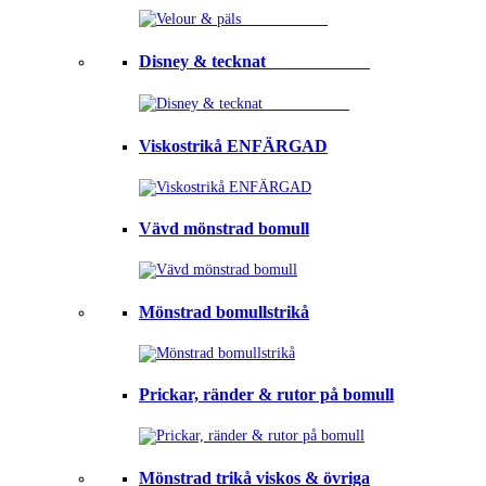
Disney & tecknat⠀⠀⠀⠀⠀⠀⠀⠀
Viskostrikå ENFÄRGAD
Vävd mönstrad bomull
Mönstrad bomullstrikå
Prickar, ränder & rutor på bomull
Mönstrad trikå viskos & övriga