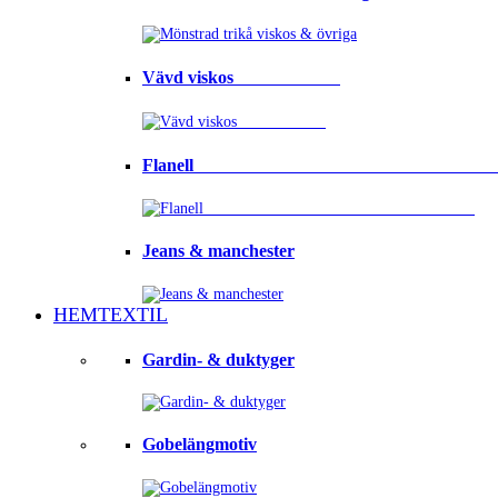
Vävd viskos⠀⠀⠀⠀⠀⠀⠀⠀
Flanell ⠀⠀⠀⠀⠀⠀⠀⠀⠀⠀⠀⠀⠀⠀⠀⠀⠀⠀⠀⠀⠀⠀
Jeans & manchester
HEMTEXTIL
Gardin- & duktyger
Gobelängmotiv