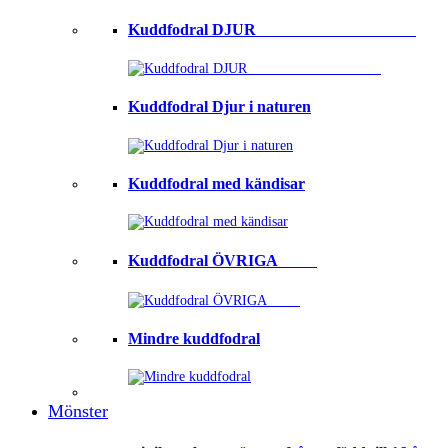
Kuddfodral DJUR ⠀⠀⠀⠀⠀⠀⠀⠀⠀⠀⠀⠀⠀
Kuddfodral Djur i naturen
Kuddfodral med kändisar
Kuddfodral ÖVRIGA ⠀⠀⠀
Mindre kuddfodral
Mönster