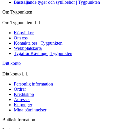
Bästsäljande tyger och sytillbehör | Tygpunkten
Om Tygpunkten
Om Tygpunkten


Köpvillkor
Om oss
Kontakta oss | Tygpunkten
Webbplatskarta
Tygaffär Kävlinge | Tygpunkten
Ditt konto
Ditt konto


Personlig information
Ordrar
Kreditslipp
Adresser
Kuponger
Mina påminnelser
Butiksinformation