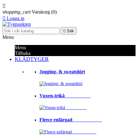

shopping_cart
Varukorg
(0)

Logga in

Sök
Menu
Menu
Tillbaka
KLÄDTYGER
Jogging- & sweatshirt
Vuxen-trikå⠀⠀⠀⠀⠀⠀⠀
Fleece enfärgad⠀⠀⠀⠀⠀⠀⠀⠀