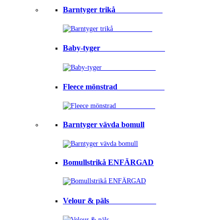
Barntyger trikå⠀⠀⠀⠀⠀⠀⠀⠀
Baby-tyger⠀⠀⠀⠀⠀⠀⠀⠀⠀⠀⠀
Fleece mönstrad⠀⠀⠀⠀⠀⠀⠀⠀
Barntyger vävda bomull
Bomullstrikå ENFÄRGAD
Velour & päls⠀⠀⠀⠀⠀⠀⠀⠀