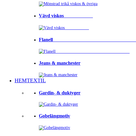
Vävd viskos⠀⠀⠀⠀⠀⠀⠀⠀
Flanell ⠀⠀⠀⠀⠀⠀⠀⠀⠀⠀⠀⠀⠀⠀⠀⠀⠀⠀⠀⠀⠀⠀
Jeans & manchester
HEMTEXTIL
Gardin- & duktyger
Gobelängmotiv