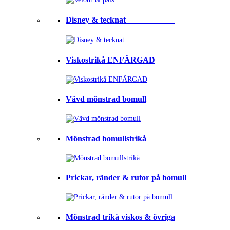
Disney & tecknat⠀⠀⠀⠀⠀⠀⠀⠀
Viskostrikå ENFÄRGAD
Vävd mönstrad bomull
Mönstrad bomullstrikå
Prickar, ränder & rutor på bomull
Mönstrad trikå viskos & övriga