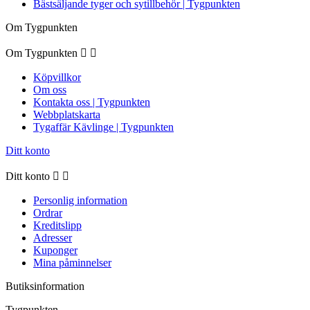
Bästsäljande tyger och sytillbehör | Tygpunkten
Om Tygpunkten
Om Tygpunkten


Köpvillkor
Om oss
Kontakta oss | Tygpunkten
Webbplatskarta
Tygaffär Kävlinge | Tygpunkten
Ditt konto
Ditt konto


Personlig information
Ordrar
Kreditslipp
Adresser
Kuponger
Mina påminnelser
Butiksinformation
Tygpunkten