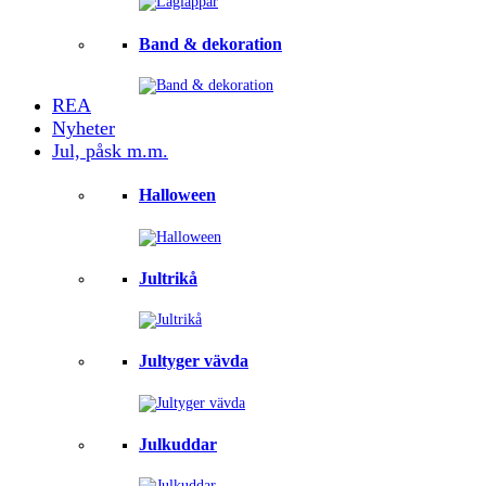
Band & dekoration
REA
Nyheter
Jul, påsk m.m.
Halloween
Jultrikå
Jultyger vävda
Julkuddar