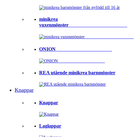
minikrea
vuxenmönster⠀⠀⠀⠀⠀⠀⠀⠀⠀⠀⠀⠀⠀⠀⠀⠀
ONION ⠀⠀⠀⠀⠀⠀⠀⠀⠀⠀⠀⠀⠀⠀⠀
REA utående minikrea barnmönster
Knappar
Knappar
Laglappar