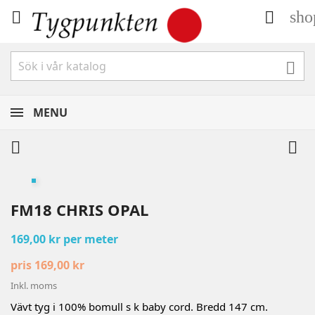
sho



MENU


FM18 CHRIS OPAL
169,00 kr per meter
pris 169,00 kr
Inkl. moms
Vävt tyg i 100% bomull s k baby cord. Bredd 147 cm.