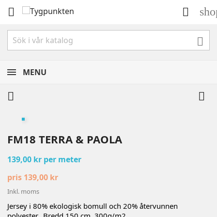
sho



MENU


FM18 TERRA & PAOLA
139,00 kr per meter
pris 139,00 kr
Inkl. moms
Jersey i 80% ekologisk bomull och 20% återvunnen
polyester. Bredd 150 cm. 300g/m2