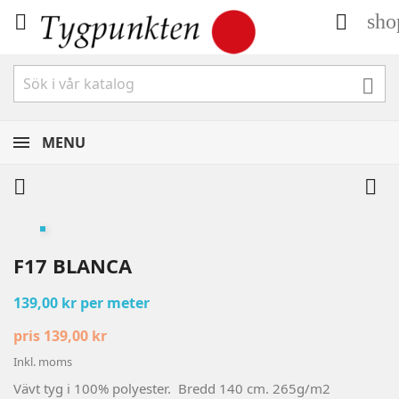
sho



MENU


F17 BLANCA
139,00 kr per meter
pris 139,00 kr
Inkl. moms
Vävt tyg i 100% polyester. Bredd 140 cm. 265g/m2