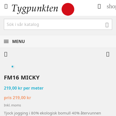
sho



MENU


FM16 MICKY
219,00 kr per meter
pris 219,00 kr
Inkl. moms
Tjock jogging i 80% ekologisk bomull 40% återvunnen