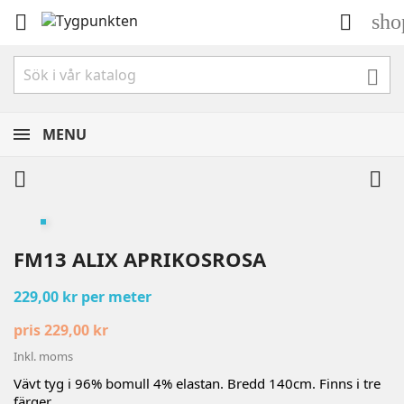
sho



MENU


FM13 ALIX APRIKOSROSA
229,00 kr per meter
pris 229,00 kr
Inkl. moms
Vävt tyg i 96% bomull 4% elastan. Bredd 140cm. Finns i tre
färger.