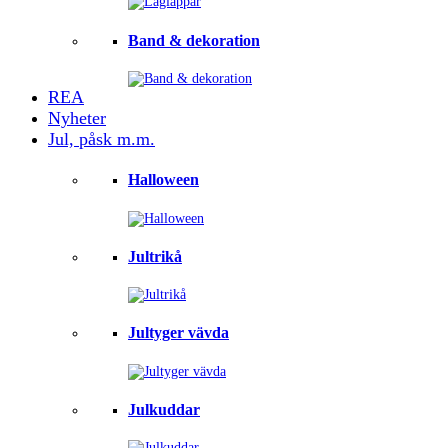
Band & dekoration
REA
Nyheter
Jul, påsk m.m.
Halloween
Jultrikå
Jultyger vävda
Julkuddar