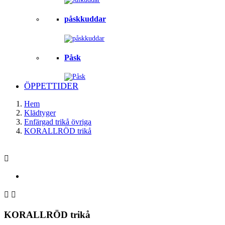
påskkuddar
Påsk
ÖPPETTIDER
Hem
Klädtyger
Enfärgad trikå övriga
KORALLRÖD trikå



KORALLRÖD trikå