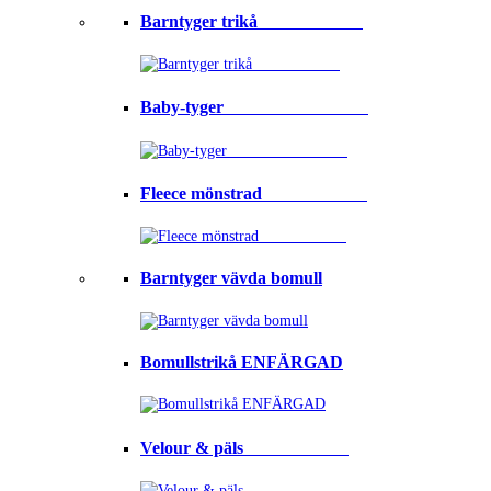
Barntyger trikå⠀⠀⠀⠀⠀⠀⠀⠀
Baby-tyger⠀⠀⠀⠀⠀⠀⠀⠀⠀⠀⠀
Fleece mönstrad⠀⠀⠀⠀⠀⠀⠀⠀
Barntyger vävda bomull
Bomullstrikå ENFÄRGAD
Velour & päls⠀⠀⠀⠀⠀⠀⠀⠀