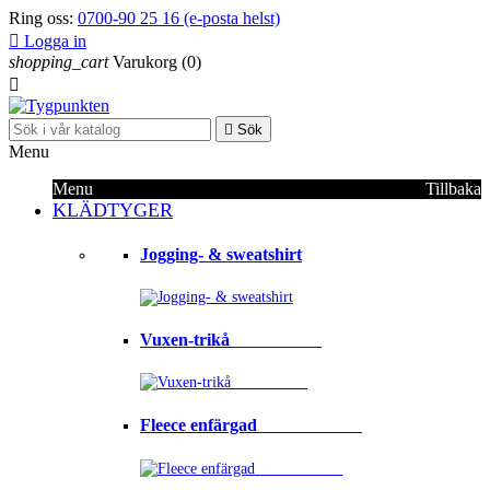
Ring oss:
0700-90 25 16 (e-posta helst)

Logga in
shopping_cart
Varukorg
(0)


Sök
Menu
Menu
Tillbaka
KLÄDTYGER
Jogging- & sweatshirt
Vuxen-trikå⠀⠀⠀⠀⠀⠀⠀
Fleece enfärgad⠀⠀⠀⠀⠀⠀⠀⠀