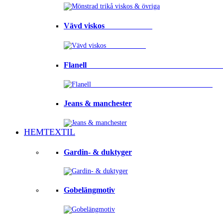
Vävd viskos⠀⠀⠀⠀⠀⠀⠀⠀
Flanell ⠀⠀⠀⠀⠀⠀⠀⠀⠀⠀⠀⠀⠀⠀⠀⠀⠀⠀⠀⠀⠀⠀
Jeans & manchester
HEMTEXTIL
Gardin- & duktyger
Gobelängmotiv