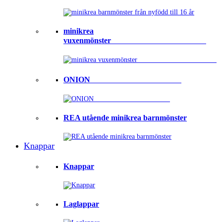
minikrea
vuxenmönster⠀⠀⠀⠀⠀⠀⠀⠀⠀⠀⠀⠀⠀⠀⠀⠀
ONION ⠀⠀⠀⠀⠀⠀⠀⠀⠀⠀⠀⠀⠀⠀⠀
REA utående minikrea barnmönster
Knappar
Knappar
Laglappar