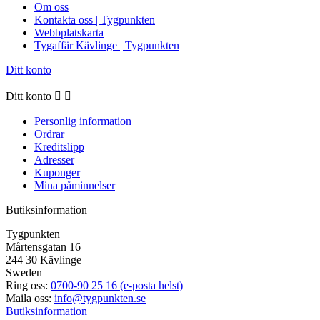
Om oss
Kontakta oss | Tygpunkten
Webbplatskarta
Tygaffär Kävlinge | Tygpunkten
Ditt konto
Ditt konto


Personlig information
Ordrar
Kreditslipp
Adresser
Kuponger
Mina påminnelser
Butiksinformation
Tygpunkten
Mårtensgatan 16
244 30 Kävlinge
Sweden
Ring oss:
0700-90 25 16 (e-posta helst)
Maila oss:
info@tygpunkten.se
Butiksinformation