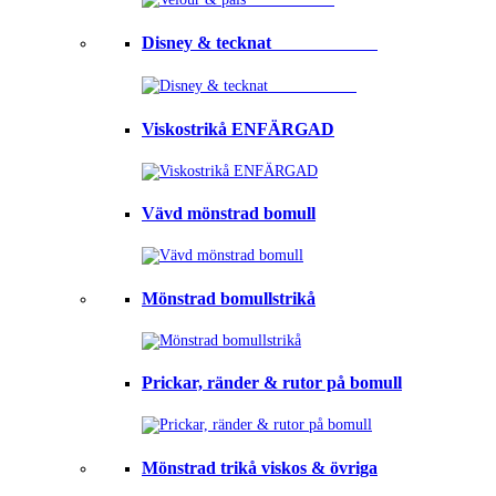
Disney & tecknat⠀⠀⠀⠀⠀⠀⠀⠀
Viskostrikå ENFÄRGAD
Vävd mönstrad bomull
Mönstrad bomullstrikå
Prickar, ränder & rutor på bomull
Mönstrad trikå viskos & övriga