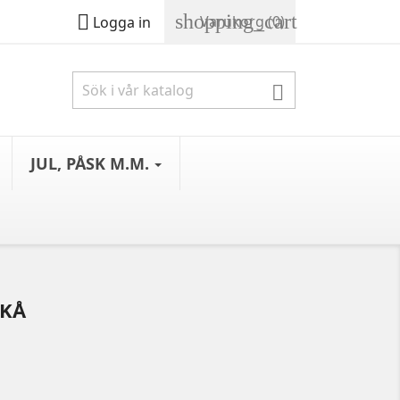
shopping_cart

Varukorg
(0)
Logga in

JUL, PÅSK M.M.
IKÅ