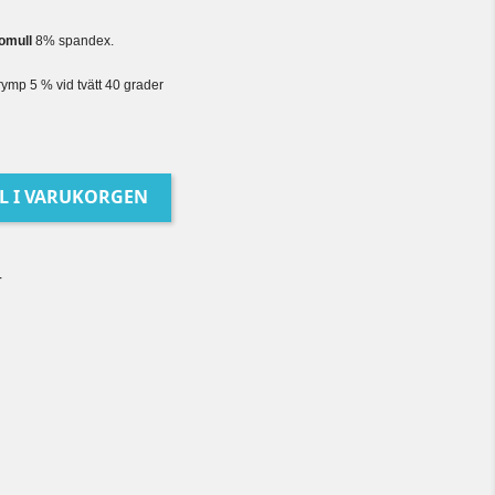
omull
8% spandex.
ymp 5 % vid tvätt 40 grader
LL I VARUKORGEN
r