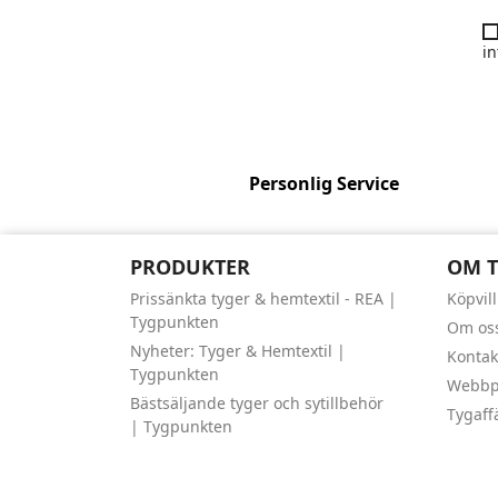
in
Personlig Service
PRODUKTER
OM 
Prissänkta tyger & hemtextil - REA |
Köpvil
Tygpunkten
Om os
Nyheter: Tyger & Hemtextil |
Kontak
Tygpunkten
Webbpl
Bästsäljande tyger och sytillbehör
Tygaff
| Tygpunkten