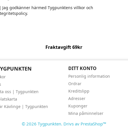
Jag godkänner härmed Tygpunktens villkor och
tegritetspolicy.
Fraktavgift 69kr
TYGPUNKTEN
DITT KONTO
Personlig information
lkor
Ordrar
s
Kreditslipp
ta oss | Tygpunkten
Adresser
atskarta
Kuponger
är Kävlinge | Tygpunkten
Mina påminnelser
© 2026 Tygpunkten. Drivs av PrestaShop™