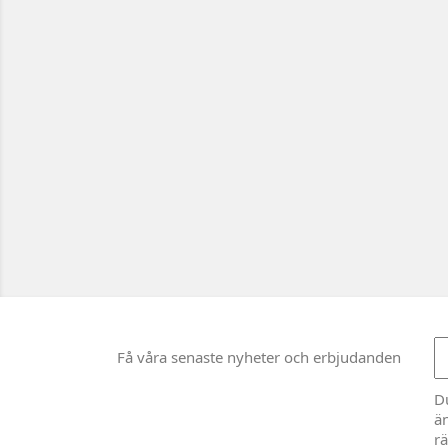
Få våra senaste nyheter och erbjudanden
D
än
rä