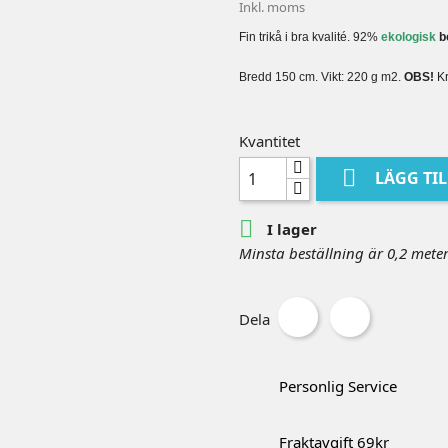
Inkl. moms
Fin trikå i bra kvalité. 92%
ekologisk
b
Bredd 150 cm. Vikt: 220 g m2.
OBS!
Kr
Kvantitet

LÄGG TI

I lager
Minsta beställning är 0,2 mete
Dela
Personlig Service
Fraktavgift 69kr