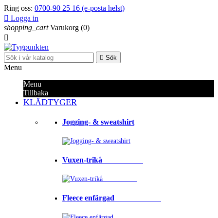
Ring oss:
0700-90 25 16 (e-posta helst)

Logga in
shopping_cart
Varukorg
(0)


Sök
Menu
Menu
Tillbaka
KLÄDTYGER
Jogging- & sweatshirt
Vuxen-trikå⠀⠀⠀⠀⠀⠀⠀
Fleece enfärgad⠀⠀⠀⠀⠀⠀⠀⠀