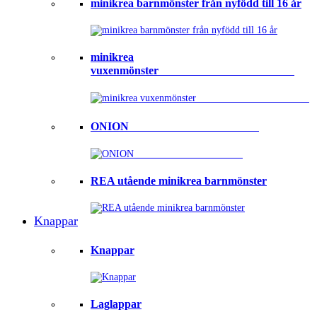
minikrea barnmönster från nyfödd till 16 år
minikrea
vuxenmönster⠀⠀⠀⠀⠀⠀⠀⠀⠀⠀⠀⠀⠀⠀⠀⠀
ONION ⠀⠀⠀⠀⠀⠀⠀⠀⠀⠀⠀⠀⠀⠀⠀
REA utående minikrea barnmönster
Knappar
Knappar
Laglappar