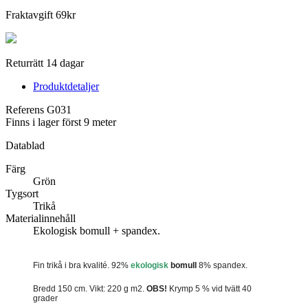
Fraktavgift 69kr
Returrätt 14 dagar
Produktdetaljer
Referens
G031
Finns i lager först
9 meter
Datablad
Färg
Grön
Tygsort
Trikå
Materialinnehåll
Ekologisk bomull + spandex.
Fin trikå i bra kvalité. 92%
ekologisk
bomull
8% spandex.
Bredd 150 cm. Vikt: 220 g m2.
OBS!
Krymp 5 % vid tvätt 40
grader