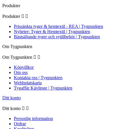
Produkter
Produkter


Prissänkta tyger & hemtextil - REA | Tygpunkten
Nyheter: Tyger & Hemtextil | Tygpunkten
Bästsäljande tyger och sytillbehör | Tygpunkten
Om Tygpunkten
Om Tygpunkten


Köpvillkor
Om oss
Kontakta oss | Tygpunkten
Webbplatskarta
Tygaffär Kävlinge | Tygpunkten
Ditt konto
Ditt konto


Personlig information
Ordrar
Kreditslipp