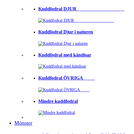
Kuddfodral DJUR ⠀⠀⠀⠀⠀⠀⠀⠀⠀⠀⠀⠀⠀
Kuddfodral Djur i naturen
Kuddfodral med kändisar
Kuddfodral ÖVRIGA ⠀⠀⠀
Mindre kuddfodral
Mönster