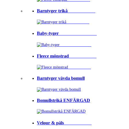
Barntyger trikå⠀⠀⠀⠀⠀⠀⠀⠀
Baby-tyger⠀⠀⠀⠀⠀⠀⠀⠀⠀⠀⠀
Fleece mönstrad⠀⠀⠀⠀⠀⠀⠀⠀
Barntyger vävda bomull
Bomullstrikå ENFÄRGAD
Velour & päls⠀⠀⠀⠀⠀⠀⠀⠀