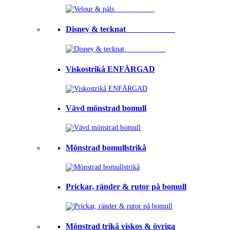
Disney & tecknat⠀⠀⠀⠀⠀⠀⠀⠀
Viskostrikå ENFÄRGAD
Vävd mönstrad bomull
Mönstrad bomullstrikå
Prickar, ränder & rutor på bomull
Mönstrad trikå viskos & övriga