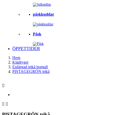
påskkuddar
Påsk
ÖPPETTIDER
Hem
Klädtyger
Enfärgad trikå bomull
PISTAGEGRÖN trikå



PISTAGEGRÖN trikå