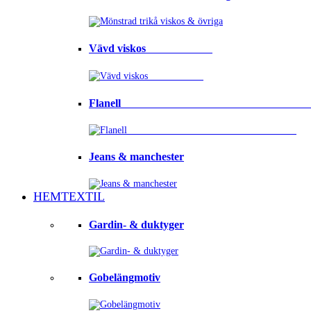
Vävd viskos⠀⠀⠀⠀⠀⠀⠀⠀
Flanell ⠀⠀⠀⠀⠀⠀⠀⠀⠀⠀⠀⠀⠀⠀⠀⠀⠀⠀⠀⠀⠀⠀
Jeans & manchester
HEMTEXTIL
Gardin- & duktyger
Gobelängmotiv