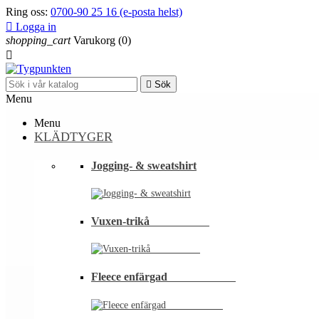
Ring oss:
0700-90 25 16 (e-posta helst)

Logga in
shopping_cart
Varukorg
(0)


Sök
Menu
Menu
KLÄDTYGER
Jogging- & sweatshirt
Vuxen-trikå⠀⠀⠀⠀⠀⠀⠀
Fleece enfärgad⠀⠀⠀⠀⠀⠀⠀⠀