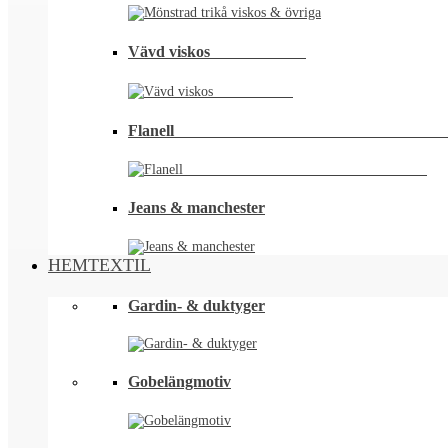
Vävd viskos⠀⠀⠀⠀⠀⠀⠀⠀
Flanell ⠀⠀⠀⠀⠀⠀⠀⠀⠀⠀⠀⠀⠀⠀⠀⠀⠀⠀⠀⠀⠀⠀
Jeans & manchester
HEMTEXTIL
Gardin- & duktyger
Gobelängmotiv