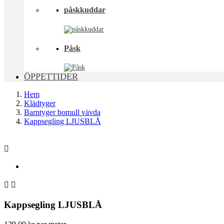
påskkuddar
Påsk
ÖPPETTIDER
Hem
Klädtyger
Barntyger bomull vävda
Kappsegling LJUSBLÅ



Kappsegling LJUSBLÅ