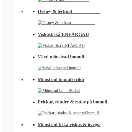
Disney & tecknat⠀⠀⠀⠀⠀⠀⠀⠀
Viskostrikå ENFÄRGAD
Vävd mönstrad bomull
Mönstrad bomullstrikå
Prickar, ränder & rutor på bomull
Mönstrad trikå viskos & övriga