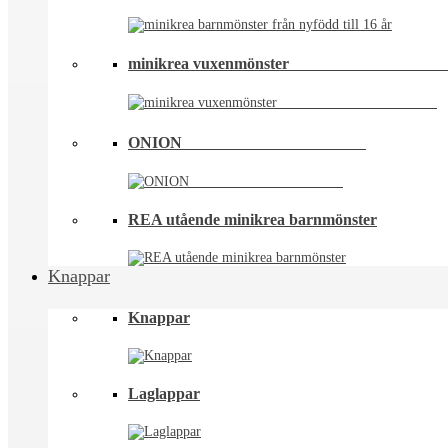
minikrea vuxenmönster⠀⠀⠀⠀⠀⠀⠀⠀⠀⠀⠀⠀
ONION ⠀⠀⠀⠀⠀⠀⠀⠀⠀⠀⠀⠀⠀⠀⠀
REA utående minikrea barnmönster
Knappar
Knappar
Laglappar