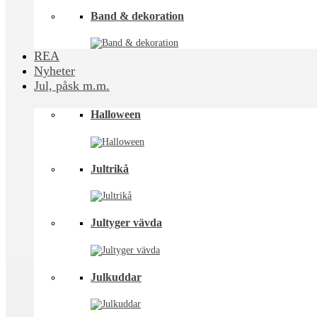
Band & dekoration
REA
Nyheter
Jul, påsk m.m.
Halloween
Jultrikå
Jultyger vävda
Julkuddar