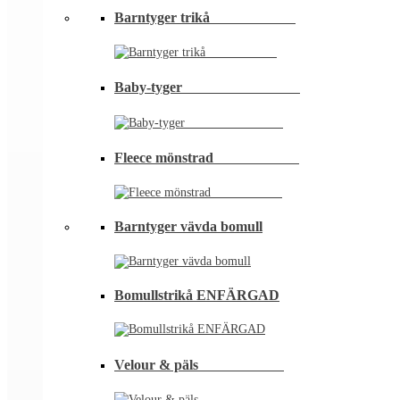
Barntyger trikå⠀⠀⠀⠀⠀⠀⠀⠀
Baby-tyger⠀⠀⠀⠀⠀⠀⠀⠀⠀⠀⠀
Fleece mönstrad⠀⠀⠀⠀⠀⠀⠀⠀
Barntyger vävda bomull
Bomullstrikå ENFÄRGAD
Velour & päls⠀⠀⠀⠀⠀⠀⠀⠀