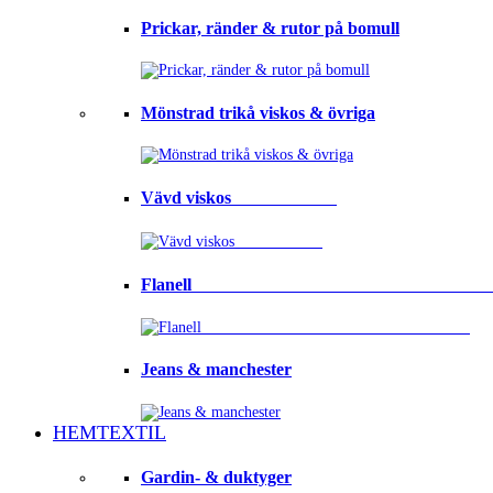
Prickar, ränder & rutor på bomull
Mönstrad trikå viskos & övriga
Vävd viskos⠀⠀⠀⠀⠀⠀⠀⠀
Flanell ⠀⠀⠀⠀⠀⠀⠀⠀⠀⠀⠀⠀⠀⠀⠀⠀⠀⠀⠀⠀⠀⠀
Jeans & manchester
HEMTEXTIL
Gardin- & duktyger