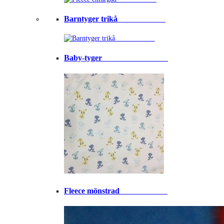
Barntyger trikå⠀⠀⠀⠀⠀⠀⠀⠀
Baby-tyger⠀⠀⠀⠀⠀⠀⠀⠀⠀⠀⠀
Fleece mönstrad⠀⠀⠀⠀⠀⠀⠀⠀