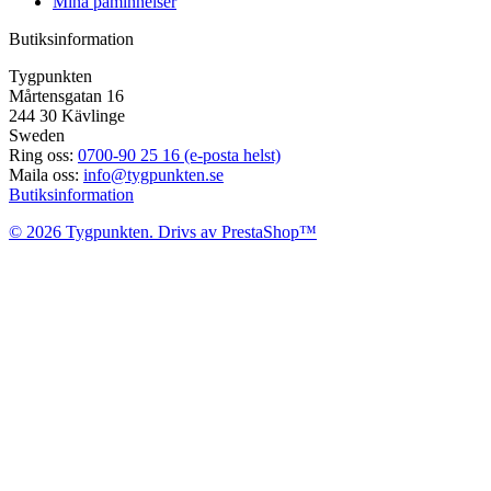
Mina påminnelser
Butiksinformation
Tygpunkten
Mårtensgatan 16
244 30 Kävlinge
Sweden
Ring oss:
0700-90 25 16 (e-posta helst)
Maila oss:
info@tygpunkten.se
Butiksinformation
© 2026 Tygpunkten. Drivs av PrestaShop™