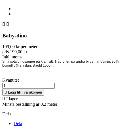


Baby-dino
199,00 kr per meter
pris 199,00 kr
Inkl. moms
Små söta dinosaurier på krämvitt. Trådrullen på andra bilden är 55mm. 95%
bomull 5% elastan. Bredd 155cm.
Kvantitet

Lägg till i varukorgen

I lager
Minsta beställning är 0,2 meter
Dela
Dela