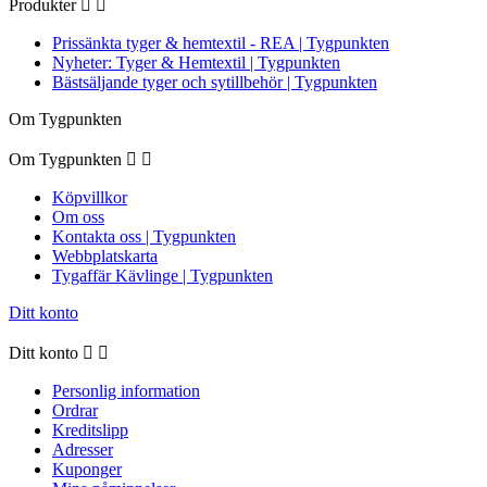
Produkter


Prissänkta tyger & hemtextil - REA | Tygpunkten
Nyheter: Tyger & Hemtextil | Tygpunkten
Bästsäljande tyger och sytillbehör | Tygpunkten
Om Tygpunkten
Om Tygpunkten


Köpvillkor
Om oss
Kontakta oss | Tygpunkten
Webbplatskarta
Tygaffär Kävlinge | Tygpunkten
Ditt konto
Ditt konto


Personlig information
Ordrar
Kreditslipp
Adresser
Kuponger