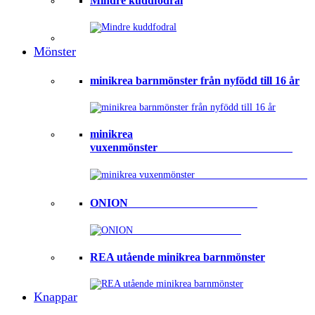
Mindre kuddfodral
Mönster
minikrea barnmönster från nyfödd till 16 år
minikrea
vuxenmönster⠀⠀⠀⠀⠀⠀⠀⠀⠀⠀⠀⠀⠀⠀⠀⠀
ONION ⠀⠀⠀⠀⠀⠀⠀⠀⠀⠀⠀⠀⠀⠀⠀
REA utående minikrea barnmönster
Knappar