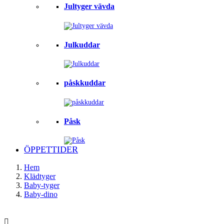
Jultyger vävda
Julkuddar
påskkuddar
Påsk
ÖPPETTIDER
Hem
Klädtyger
Baby-tyger
Baby-dino
