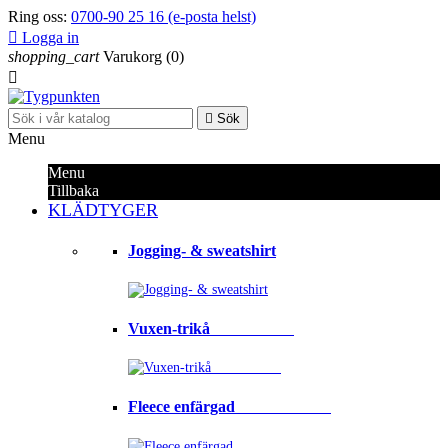
Ring oss:
0700-90 25 16 (e-posta helst)

Logga in
shopping_cart
Varukorg
(0)


Sök
Menu
Menu
Tillbaka
KLÄDTYGER
Jogging- & sweatshirt
Vuxen-trikå⠀⠀⠀⠀⠀⠀⠀
Fleece enfärgad⠀⠀⠀⠀⠀⠀⠀⠀