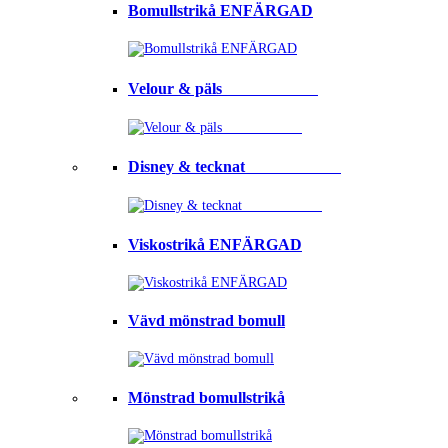
Bomullstrikå ENFÄRGAD
Velour & päls⠀⠀⠀⠀⠀⠀⠀⠀
Disney & tecknat⠀⠀⠀⠀⠀⠀⠀⠀
Viskostrikå ENFÄRGAD
Vävd mönstrad bomull
Mönstrad bomullstrikå