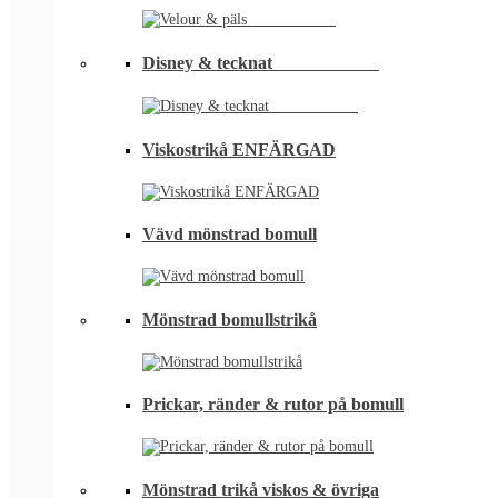
Disney & tecknat⠀⠀⠀⠀⠀⠀⠀⠀
Viskostrikå ENFÄRGAD
Vävd mönstrad bomull
Mönstrad bomullstrikå
Prickar, ränder & rutor på bomull
Mönstrad trikå viskos & övriga