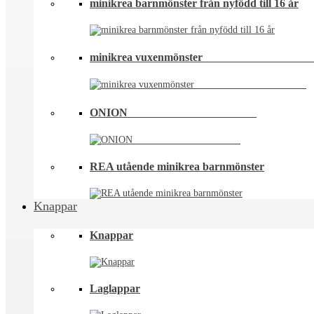
minikrea barnmönster från nyfödd till 16 år
minikrea vuxenmönster⠀⠀⠀⠀⠀⠀⠀⠀⠀⠀⠀⠀
ONION ⠀⠀⠀⠀⠀⠀⠀⠀⠀⠀⠀⠀⠀⠀⠀
REA utående minikrea barnmönster
Knappar
Knappar
Laglappar