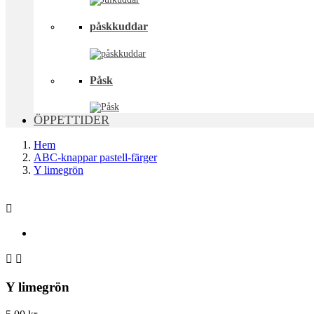
påskkuddar
Påsk
ÖPPETTIDER
Hem
ABC-knappar pastell-färger
Y limegrön



Y limegrön