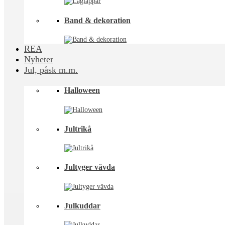
Band & dekoration
REA
Nyheter
Jul, påsk m.m.
Halloween
Jultrikå
Jultyger vävda
Julkuddar