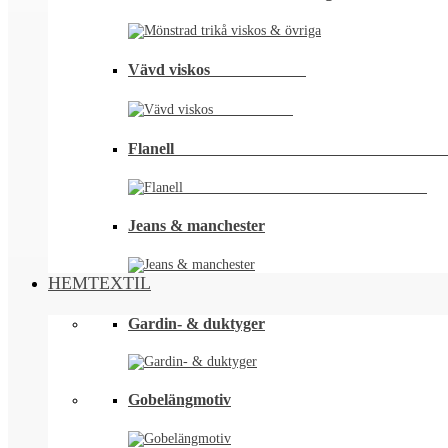
Vävd viskos⠀⠀⠀⠀⠀⠀⠀⠀
Flanell ⠀⠀⠀⠀⠀⠀⠀⠀⠀⠀⠀⠀⠀⠀⠀⠀⠀⠀⠀⠀⠀⠀
Jeans & manchester
HEMTEXTIL
Gardin- & duktyger
Gobelängmotiv