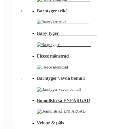
Barntyger trikå⠀⠀⠀⠀⠀⠀⠀⠀
Baby-tyger⠀⠀⠀⠀⠀⠀⠀⠀⠀⠀⠀
Fleece mönstrad⠀⠀⠀⠀⠀⠀⠀⠀
Barntyger vävda bomull
Bomullstrikå ENFÄRGAD
Velour & päls⠀⠀⠀⠀⠀⠀⠀⠀