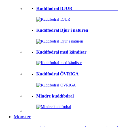
Kuddfodral DJUR ⠀⠀⠀⠀⠀⠀⠀⠀⠀⠀⠀⠀⠀
Kuddfodral Djur i naturen
Kuddfodral med kändisar
Kuddfodral ÖVRIGA ⠀⠀⠀
Mindre kuddfodral
Mönster