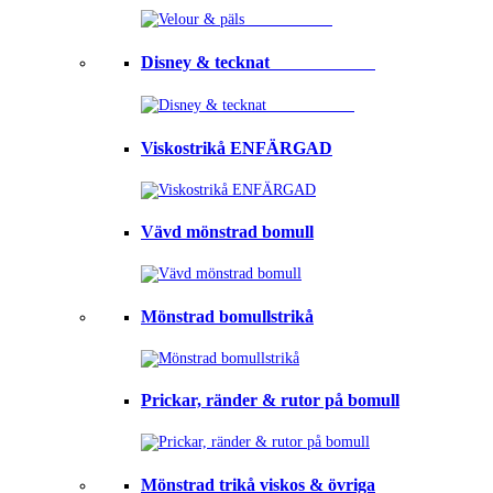
Disney & tecknat⠀⠀⠀⠀⠀⠀⠀⠀
Viskostrikå ENFÄRGAD
Vävd mönstrad bomull
Mönstrad bomullstrikå
Prickar, ränder & rutor på bomull
Mönstrad trikå viskos & övriga