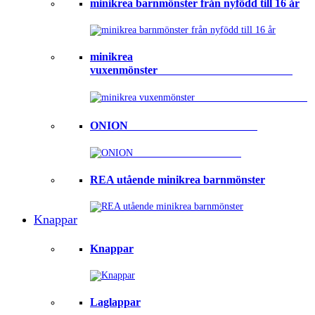
minikrea barnmönster från nyfödd till 16 år
minikrea
vuxenmönster⠀⠀⠀⠀⠀⠀⠀⠀⠀⠀⠀⠀⠀⠀⠀⠀
ONION ⠀⠀⠀⠀⠀⠀⠀⠀⠀⠀⠀⠀⠀⠀⠀
REA utående minikrea barnmönster
Knappar
Knappar
Laglappar