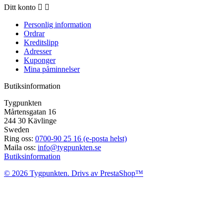
Ditt konto


Personlig information
Ordrar
Kreditslipp
Adresser
Kuponger
Mina påminnelser
Butiksinformation
Tygpunkten
Mårtensgatan 16
244 30 Kävlinge
Sweden
Ring oss:
0700-90 25 16 (e-posta helst)
Maila oss:
info@tygpunkten.se
Butiksinformation
© 2026 Tygpunkten. Drivs av PrestaShop™