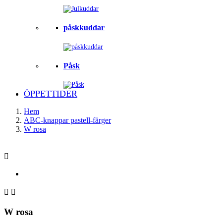
påskkuddar
Påsk
ÖPPETTIDER
Hem
ABC-knappar pastell-färger
W rosa



W rosa