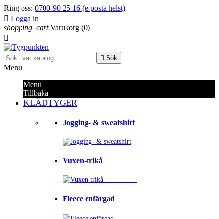
Ring oss:
0700-90 25 16 (e-posta helst)

Logga in
shopping_cart
Varukorg
(0)


Sök
Menu
Menu
Tillbaka
KLÄDTYGER
Jogging- & sweatshirt
Vuxen-trikå⠀⠀⠀⠀⠀⠀⠀
Fleece enfärgad⠀⠀⠀⠀⠀⠀⠀⠀