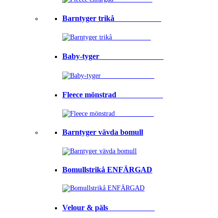
Barntyger trikå⠀⠀⠀⠀⠀⠀⠀⠀
Baby-tyger⠀⠀⠀⠀⠀⠀⠀⠀⠀⠀⠀
Fleece mönstrad⠀⠀⠀⠀⠀⠀⠀⠀
Barntyger vävda bomull
Bomullstrikå ENFÄRGAD
Velour & päls⠀⠀⠀⠀⠀⠀⠀⠀