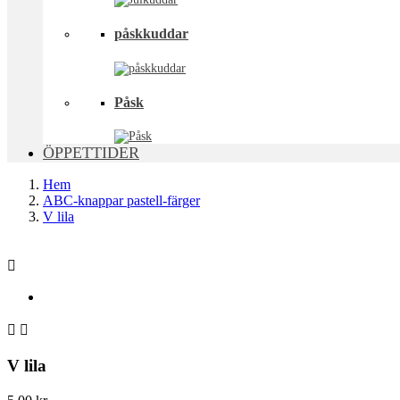
påskkuddar
Påsk
ÖPPETTIDER
Hem
ABC-knappar pastell-färger
V lila



V lila