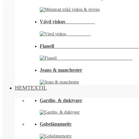
Vävd viskos⠀⠀⠀⠀⠀⠀⠀⠀
Flanell ⠀⠀⠀⠀⠀⠀⠀⠀⠀⠀⠀⠀⠀⠀⠀⠀⠀⠀⠀⠀⠀⠀
Jeans & manchester
HEMTEXTIL
Gardin- & duktyger
Gobelängmotiv