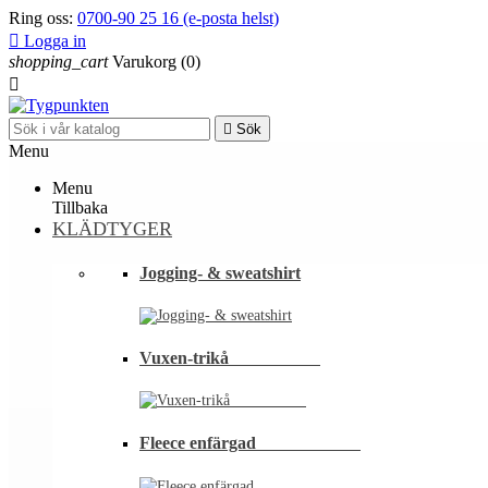
Ring oss:
0700-90 25 16 (e-posta helst)

Logga in
shopping_cart
Varukorg
(0)


Sök
Menu
Menu
Tillbaka
KLÄDTYGER
Jogging- & sweatshirt
Vuxen-trikå⠀⠀⠀⠀⠀⠀⠀
Fleece enfärgad⠀⠀⠀⠀⠀⠀⠀⠀