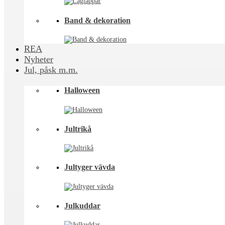
Band & dekoration
REA
Nyheter
Jul, påsk m.m.
Halloween
Jultrikå
Jultyger vävda
Julkuddar