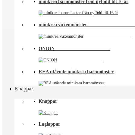
minikrea barnmönster från nyfödd till 16 år
minikrea vuxenmönster⠀⠀⠀⠀⠀⠀⠀⠀⠀⠀⠀⠀
ONION ⠀⠀⠀⠀⠀⠀⠀⠀⠀⠀⠀⠀⠀⠀⠀
REA utående minikrea barnmönster
Knappar
Knappar
Laglappar