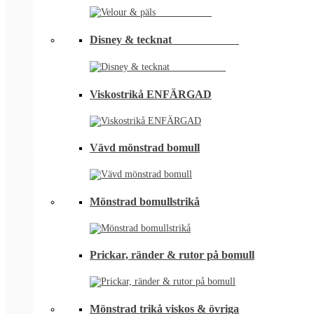
Disney & tecknat⠀⠀⠀⠀⠀⠀⠀⠀
Viskostrikå ENFÄRGAD
Vävd mönstrad bomull
Mönstrad bomullstrikå
Prickar, ränder & rutor på bomull
Mönstrad trikå viskos & övriga