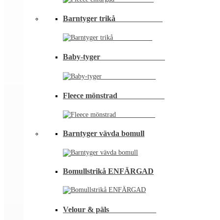
Barntyger trikå⠀⠀⠀⠀⠀⠀⠀⠀
Baby-tyger⠀⠀⠀⠀⠀⠀⠀⠀⠀⠀⠀
Fleece mönstrad⠀⠀⠀⠀⠀⠀⠀⠀
Barntyger vävda bomull
Bomullstrikå ENFÄRGAD
Velour & päls⠀⠀⠀⠀⠀⠀⠀⠀