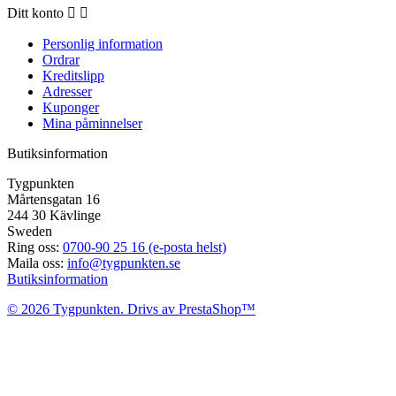
Ditt konto


Personlig information
Ordrar
Kreditslipp
Adresser
Kuponger
Mina påminnelser
Butiksinformation
Tygpunkten
Mårtensgatan 16
244 30 Kävlinge
Sweden
Ring oss:
0700-90 25 16 (e-posta helst)
Maila oss:
info@tygpunkten.se
Butiksinformation
© 2026 Tygpunkten. Drivs av PrestaShop™