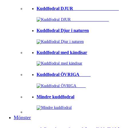
Kuddfodral DJUR ⠀⠀⠀⠀⠀⠀⠀⠀⠀⠀⠀⠀⠀
Kuddfodral Djur i naturen
Kuddfodral med kändisar
Kuddfodral ÖVRIGA ⠀⠀⠀
Mindre kuddfodral
Mönster