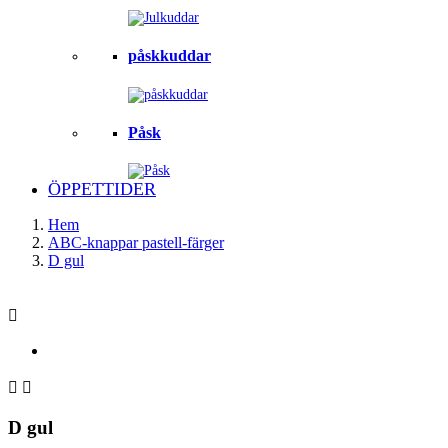
påskkuddar
Påsk
ÖPPETTIDER
Hem
ABC-knappar pastell-färger
D gul



D gul