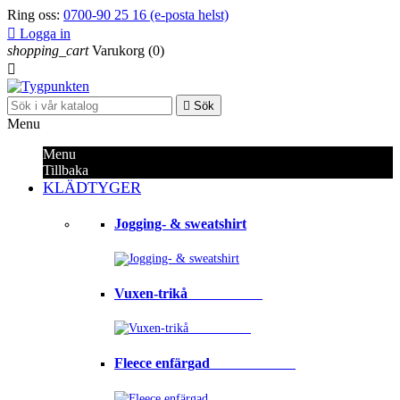
Ring oss:
0700-90 25 16 (e-posta helst)

Logga in
shopping_cart
Varukorg
(0)


Sök
Menu
Menu
Tillbaka
KLÄDTYGER
Jogging- & sweatshirt
Vuxen-trikå⠀⠀⠀⠀⠀⠀⠀
Fleece enfärgad⠀⠀⠀⠀⠀⠀⠀⠀