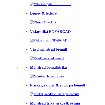
Disney & tecknat⠀⠀⠀⠀⠀⠀⠀⠀
Viskostrikå ENFÄRGAD
Vävd mönstrad bomull
Mönstrad bomullstrikå
Prickar, ränder & rutor på bomull
Mönstrad trikå viskos & övriga