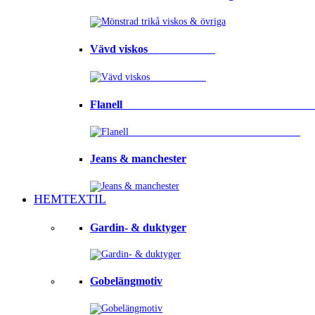
Vävd viskos⠀⠀⠀⠀⠀⠀⠀⠀
Flanell ⠀⠀⠀⠀⠀⠀⠀⠀⠀⠀⠀⠀⠀⠀⠀⠀⠀⠀⠀⠀⠀⠀
Jeans & manchester
HEMTEXTIL
Gardin- & duktyger
Gobelängmotiv