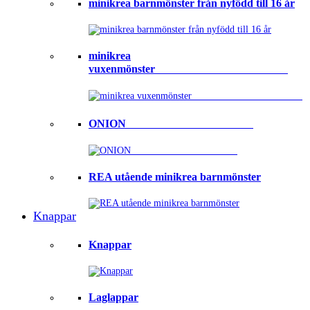
minikrea barnmönster från nyfödd till 16 år
minikrea
vuxenmönster⠀⠀⠀⠀⠀⠀⠀⠀⠀⠀⠀⠀⠀⠀⠀⠀
ONION ⠀⠀⠀⠀⠀⠀⠀⠀⠀⠀⠀⠀⠀⠀⠀
REA utående minikrea barnmönster
Knappar
Knappar
Laglappar