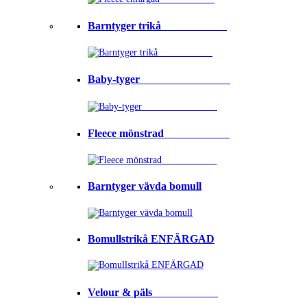
Barntyger trikå⠀⠀⠀⠀⠀⠀⠀⠀
Baby-tyger⠀⠀⠀⠀⠀⠀⠀⠀⠀⠀⠀
Fleece mönstrad⠀⠀⠀⠀⠀⠀⠀⠀
Barntyger vävda bomull
Bomullstrikå ENFÄRGAD
Velour & päls⠀⠀⠀⠀⠀⠀⠀⠀