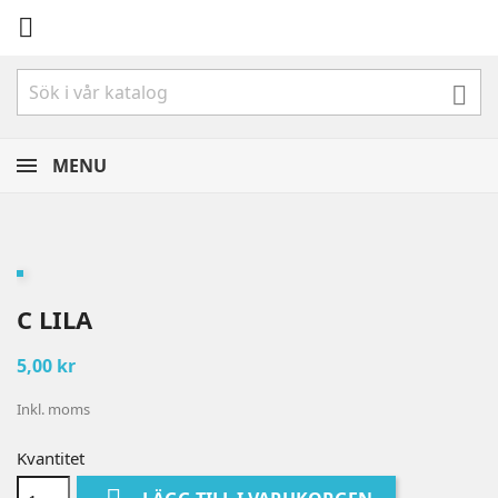


MENU
C LILA
5,00 kr
Inkl. moms
Kvantitet