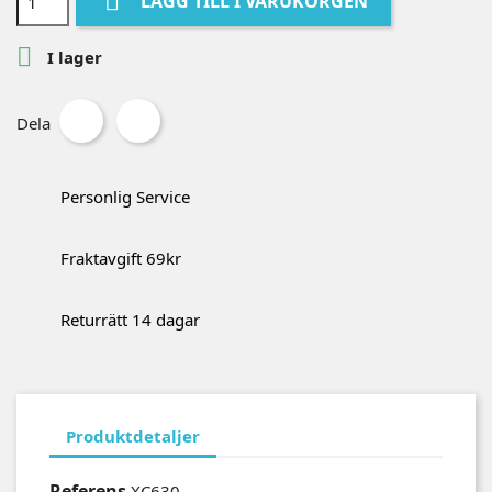

LÄGG TILL I VARUKORGEN

I lager
Dela
Personlig Service
Fraktavgift 69kr
Returrätt 14 dagar
Produktdetaljer
Referens
XC630