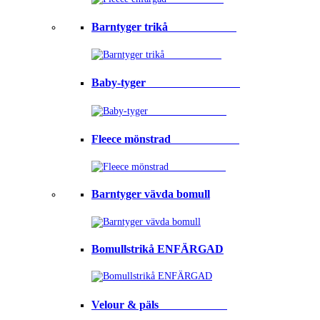
Barntyger trikå⠀⠀⠀⠀⠀⠀⠀⠀
Baby-tyger⠀⠀⠀⠀⠀⠀⠀⠀⠀⠀⠀
Fleece mönstrad⠀⠀⠀⠀⠀⠀⠀⠀
Barntyger vävda bomull
Bomullstrikå ENFÄRGAD
Velour & päls⠀⠀⠀⠀⠀⠀⠀⠀