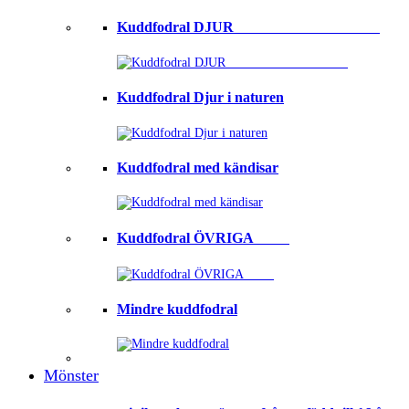
Kuddfodral DJUR ⠀⠀⠀⠀⠀⠀⠀⠀⠀⠀⠀⠀⠀
Kuddfodral Djur i naturen
Kuddfodral med kändisar
Kuddfodral ÖVRIGA ⠀⠀⠀
Mindre kuddfodral
Mönster