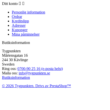
Ditt konto


Personlig information
Ordrar
Kreditslipp
Adresser
Kuponger
Mina påminnelser
Butiksinformation
Tygpunkten
Mårtensgatan 16
244 30 Kävlinge
Sweden
Ring oss:
0700-90 25 16 (e-posta helst)
Maila oss:
info@tygpunkten.se
Butiksinformation
© 2026 Tygpunkten. Drivs av PrestaShop™