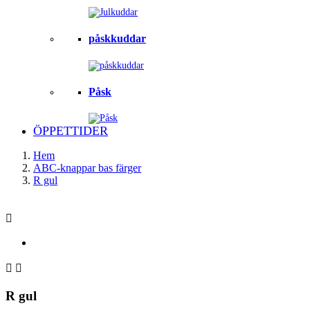
påskkuddar
Påsk
ÖPPETTIDER
Hem
ABC-knappar bas färger
R gul



R gul