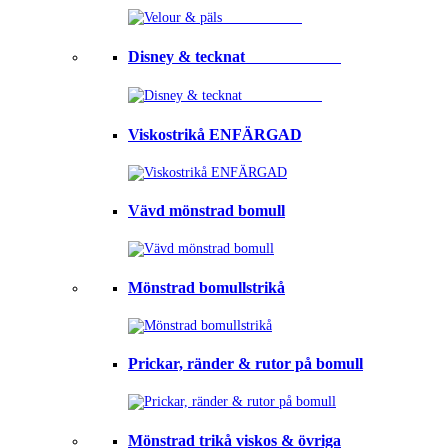
Disney & tecknat⠀⠀⠀⠀⠀⠀⠀⠀
Viskostrikå ENFÄRGAD
Vävd mönstrad bomull
Mönstrad bomullstrikå
Prickar, ränder & rutor på bomull
Mönstrad trikå viskos & övriga