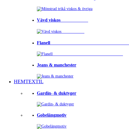
Vävd viskos⠀⠀⠀⠀⠀⠀⠀⠀
Flanell ⠀⠀⠀⠀⠀⠀⠀⠀⠀⠀⠀⠀⠀⠀⠀⠀⠀⠀⠀⠀⠀⠀
Jeans & manchester
HEMTEXTIL
Gardin- & duktyger
Gobelängmotiv