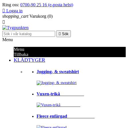
Ring oss:
0700-90 25 16 (e-posta helst)

Logga in
shopping_cart
Varukorg
(0)


Sök
Menu
Menu
Tillbaka
KLÄDTYGER
Jogging- & sweatshirt
Vuxen-trikå⠀⠀⠀⠀⠀⠀⠀
Fleece enfärgad⠀⠀⠀⠀⠀⠀⠀⠀