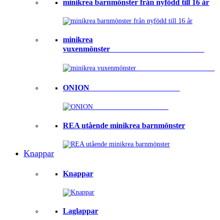
minikrea barnmönster från nyfödd till 16 år
minikrea
vuxenmönster⠀⠀⠀⠀⠀⠀⠀⠀⠀⠀⠀⠀⠀⠀⠀⠀
ONION ⠀⠀⠀⠀⠀⠀⠀⠀⠀⠀⠀⠀⠀⠀⠀
REA utående minikrea barnmönster
Knappar
Knappar
Laglappar