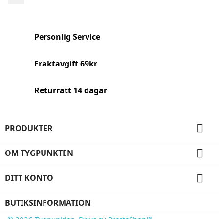
Personlig Service
Fraktavgift 69kr
Returrätt 14 dagar

PRODUKTER

OM TYGPUNKTEN

DITT KONTO
BUTIKSINFORMATION
© 2026 Tygpunkten. Drivs av PrestaShop™