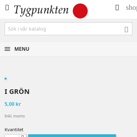
sho



MENU
I GRÖN
5,00 kr
Inkl. moms
Kvantitet