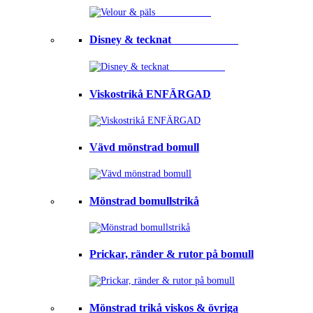
Disney & tecknat⠀⠀⠀⠀⠀⠀⠀⠀
Viskostrikå ENFÄRGAD
Vävd mönstrad bomull
Mönstrad bomullstrikå
Prickar, ränder & rutor på bomull
Mönstrad trikå viskos & övriga