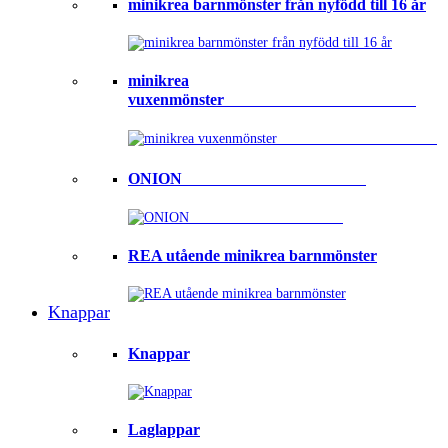
minikrea barnmönster från nyfödd till 16 år
minikrea
vuxenmönster⠀⠀⠀⠀⠀⠀⠀⠀⠀⠀⠀⠀⠀⠀⠀⠀
ONION ⠀⠀⠀⠀⠀⠀⠀⠀⠀⠀⠀⠀⠀⠀⠀
REA utående minikrea barnmönster
Knappar
Knappar
Laglappar