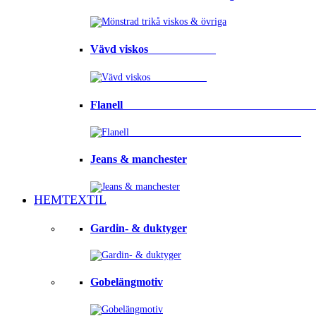
Vävd viskos⠀⠀⠀⠀⠀⠀⠀⠀
Flanell ⠀⠀⠀⠀⠀⠀⠀⠀⠀⠀⠀⠀⠀⠀⠀⠀⠀⠀⠀⠀⠀⠀
Jeans & manchester
HEMTEXTIL
Gardin- & duktyger
Gobelängmotiv