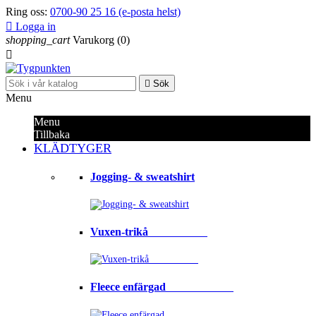
Ring oss:
0700-90 25 16 (e-posta helst)

Logga in
shopping_cart
Varukorg
(0)


Sök
Menu
Menu
Tillbaka
KLÄDTYGER
Jogging- & sweatshirt
Vuxen-trikå⠀⠀⠀⠀⠀⠀⠀
Fleece enfärgad⠀⠀⠀⠀⠀⠀⠀⠀