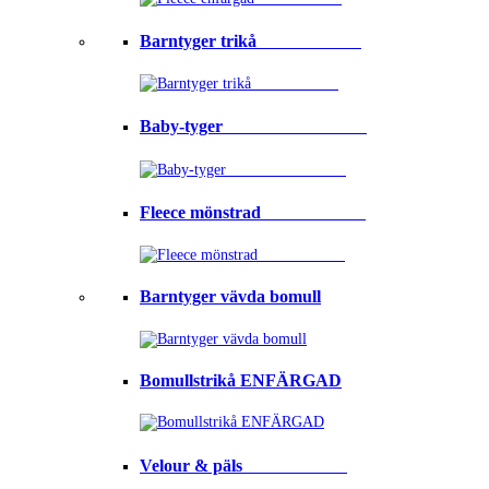
Barntyger trikå⠀⠀⠀⠀⠀⠀⠀⠀
Baby-tyger⠀⠀⠀⠀⠀⠀⠀⠀⠀⠀⠀
Fleece mönstrad⠀⠀⠀⠀⠀⠀⠀⠀
Barntyger vävda bomull
Bomullstrikå ENFÄRGAD
Velour & päls⠀⠀⠀⠀⠀⠀⠀⠀