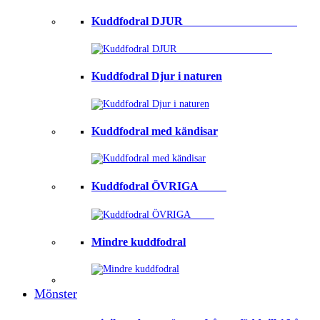
Kuddfodral DJUR ⠀⠀⠀⠀⠀⠀⠀⠀⠀⠀⠀⠀⠀
Kuddfodral Djur i naturen
Kuddfodral med kändisar
Kuddfodral ÖVRIGA ⠀⠀⠀
Mindre kuddfodral
Mönster