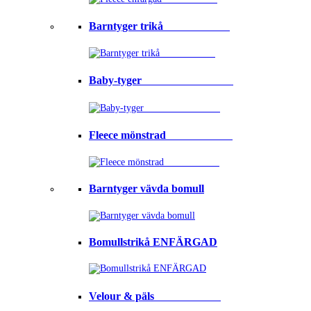
Barntyger trikå⠀⠀⠀⠀⠀⠀⠀⠀
Baby-tyger⠀⠀⠀⠀⠀⠀⠀⠀⠀⠀⠀
Fleece mönstrad⠀⠀⠀⠀⠀⠀⠀⠀
Barntyger vävda bomull
Bomullstrikå ENFÄRGAD
Velour & päls⠀⠀⠀⠀⠀⠀⠀⠀