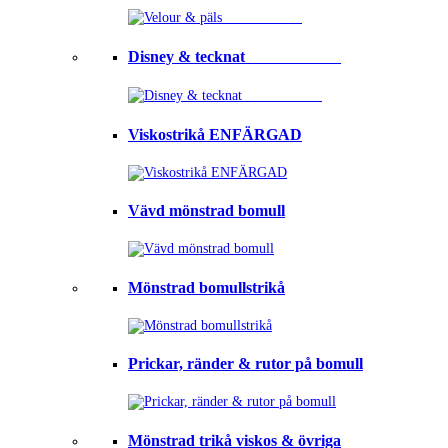
Disney & tecknat⠀⠀⠀⠀⠀⠀⠀⠀
Viskostrikå ENFÄRGAD
Vävd mönstrad bomull
Mönstrad bomullstrikå
Prickar, ränder & rutor på bomull
Mönstrad trikå viskos & övriga