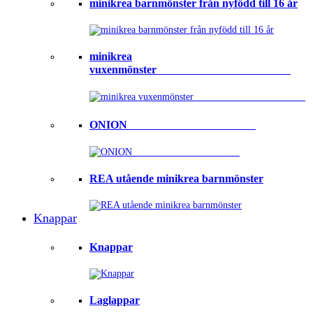
minikrea barnmönster från nyfödd till 16 år
minikrea
vuxenmönster⠀⠀⠀⠀⠀⠀⠀⠀⠀⠀⠀⠀⠀⠀⠀⠀
ONION ⠀⠀⠀⠀⠀⠀⠀⠀⠀⠀⠀⠀⠀⠀⠀
REA utående minikrea barnmönster
Knappar
Knappar
Laglappar