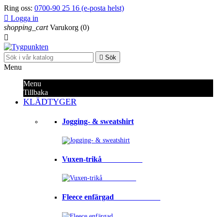
Ring oss:
0700-90 25 16 (e-posta helst)

Logga in
shopping_cart
Varukorg
(0)


Sök
Menu
Menu
Tillbaka
KLÄDTYGER
Jogging- & sweatshirt
Vuxen-trikå⠀⠀⠀⠀⠀⠀⠀
Fleece enfärgad⠀⠀⠀⠀⠀⠀⠀⠀