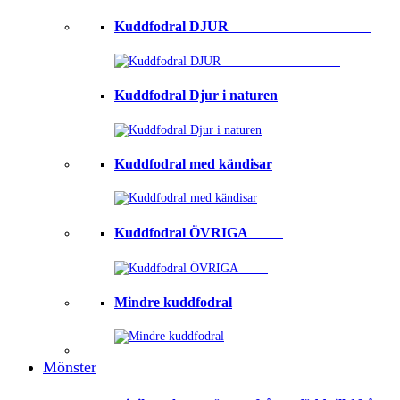
Kuddfodral DJUR ⠀⠀⠀⠀⠀⠀⠀⠀⠀⠀⠀⠀⠀
Kuddfodral Djur i naturen
Kuddfodral med kändisar
Kuddfodral ÖVRIGA ⠀⠀⠀
Mindre kuddfodral
Mönster