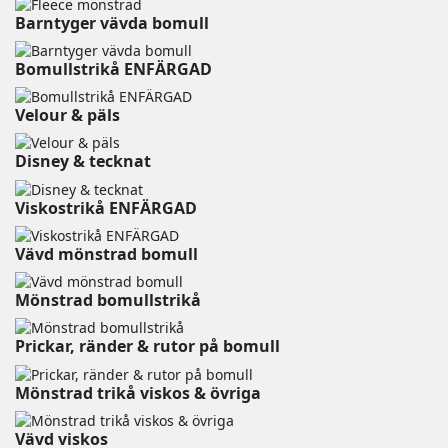
Barntyger vävda bomull
Bomullstrikå ENFÄRGAD
Velour & päls⠀⠀⠀⠀⠀⠀⠀⠀
Disney & tecknat⠀⠀⠀⠀⠀⠀⠀⠀
Viskostrikå ENFÄRGAD
Vävd mönstrad bomull
Mönstrad bomullstrikå
Prickar, ränder & rutor på bomull
Mönstrad trikå viskos & övriga
Vävd viskos⠀⠀⠀⠀⠀⠀⠀⠀