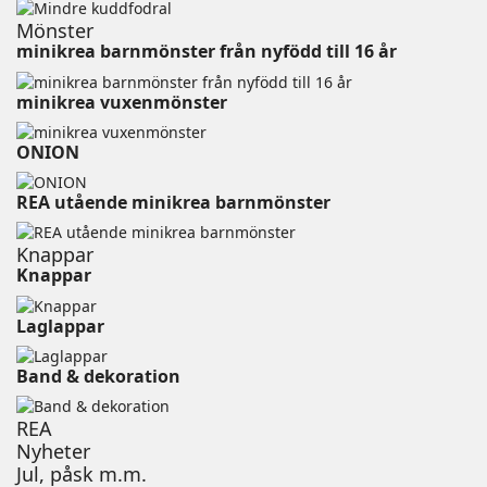
Mönster
minikrea barnmönster från nyfödd till 16 år
minikrea vuxenmönster⠀⠀⠀⠀⠀⠀⠀⠀⠀⠀⠀⠀⠀⠀⠀⠀
ONION ⠀⠀⠀⠀⠀⠀⠀⠀⠀⠀⠀⠀⠀⠀⠀
REA utående minikrea barnmönster
Knappar
Knappar
Laglappar
Band & dekoration
REA
Nyheter
Jul, påsk m.m.