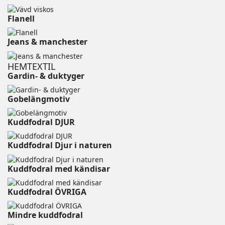
Flanell ⠀⠀⠀⠀⠀⠀⠀⠀⠀⠀⠀⠀⠀⠀⠀⠀⠀⠀⠀⠀⠀⠀⠀⠀
Jeans & manchester
HEMTEXTIL
Gardin- & duktyger
Gobelängmotiv
Kuddfodral DJUR ⠀⠀⠀⠀⠀⠀⠀⠀⠀⠀⠀⠀⠀
Kuddfodral Djur i naturen
Kuddfodral med kändisar
Kuddfodral ÖVRIGA ⠀⠀⠀
Mindre kuddfodral