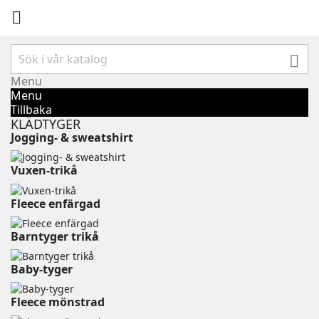


Menu
Menu
Tillbaka
KLÄDTYGER
Jogging- & sweatshirt
Vuxen-trikå⠀⠀⠀⠀⠀⠀⠀
Fleece enfärgad⠀⠀⠀⠀⠀⠀⠀⠀
Barntyger trikå⠀⠀⠀⠀⠀⠀⠀⠀
Baby-tyger⠀⠀⠀⠀⠀⠀⠀⠀⠀⠀⠀
Fleece mönstrad⠀⠀⠀⠀⠀⠀⠀⠀